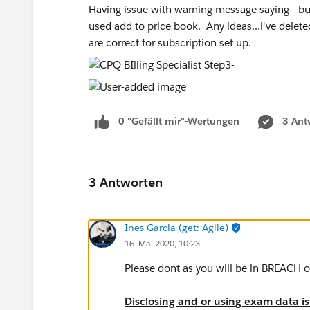
Having issue with warning message saying - but
used add to price book. Any ideas...i've delet
are correct for subscription set up.
0 "Gefällt mir"-Wertungen
3 Ant
3 Antworten
Ines Garcia (get: Agile)
16. Mai 2020, 10:23
Please dont as you will be in BREACH o
Disclosing and or using exam data i