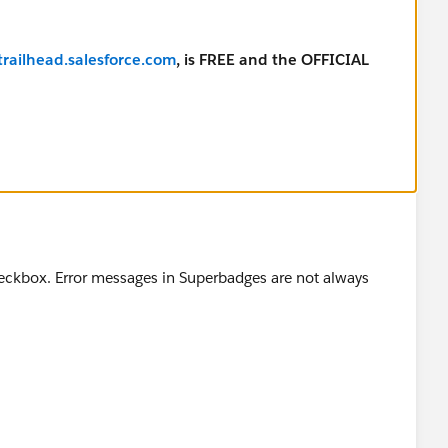
trailhead.salesforce.com
, is FREE and the OFFICIAL
or employment, get your fundations right, be honest, do a
heckbox. Error messages in Superbadges are not always