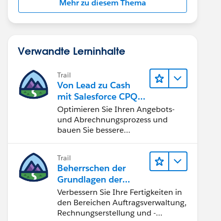
Mehr zu diesem Thema
Verwandte Lerninhalte
Trail
Von Lead zu Cash
mit Salesforce CPQ
und Billing
Optimieren Sie Ihren Angebots-
und Abrechnungsprozess und
bauen Sie bessere
Teambeziehungen auf.
Trail
Beherrschen der
Grundlagen der
Verwaltung von
Verbessern Sie Ihre Fertigkeiten in
Salesforce Billing
den Bereichen Auftragsverwaltung,
Rechnungserstellung und -