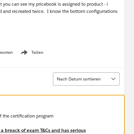
 you can see my pricebook is assigned to product - i
ed and recreated twice. I know the bottom configurrations
worten
Teilen
Show menu
Sortieren
Nach Datum sortieren
f the certification program
s a breack of exam T&Cs and has serious