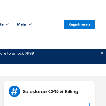
lfe
Mehr
Registrieren
ore to unlock $999
Salesforce CPQ & Billing