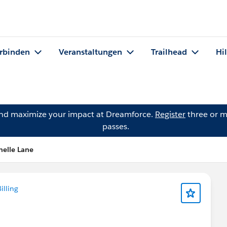
rbinden
Veranstaltungen
Trailhead
Hi
and maximize your impact at Dreamforce.
Register
three or m
passes.
helle Lane
illing