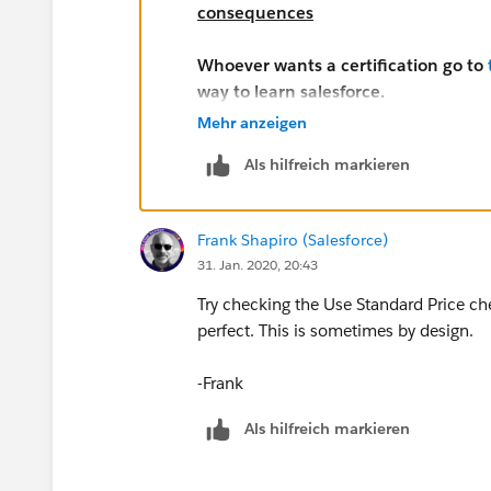
consequences
Whoever wants a certification go to
way to learn salesforce.
Mehr anzeigen
This ecosystem has great predictions f
Als hilfreich markieren
good job, and have fun.
Frank Shapiro (Salesforce)
31. Jan. 2020, 20:43
Try checking the Use Standard Price c
perfect. This is sometimes by design.
-Frank
Als hilfreich markieren