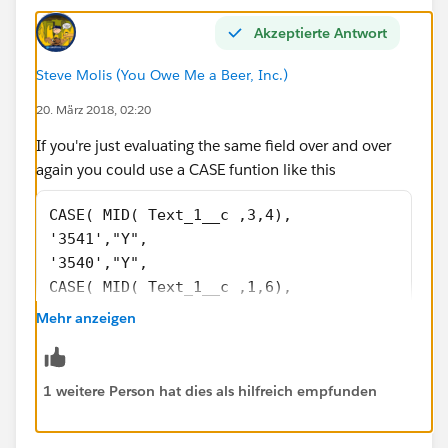
Akzeptierte Antwort
Steve Molis (You Owe Me a Beer, Inc.)
20. März 2018, 02:20
If you're just evaluating the same field over and over
again you could use a CASE funtion like this
CASE( MID( Text_1__c ,3,4), 
'3541',"Y",
'3540',"Y",
CASE( MID( Text_1__c ,1,6),
'ES1021',"Y",
Mehr anzeigen
'EL0011',"Y",
'EL0015',"Y",
'EL0028',"Y",
1 weitere Person hat dies als hilfreich empfunden
'EL0051',"Y",
'EO0014',"Y",