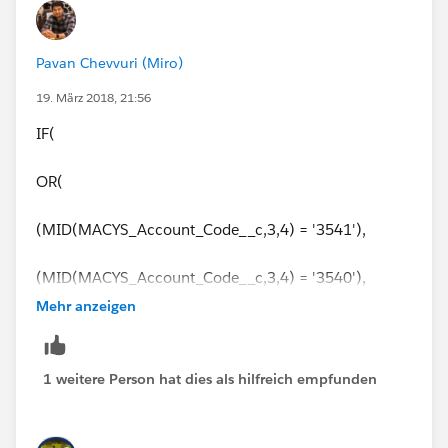
'EO0116',"Y",
'EO0136',"Y",
'ER0007',"Y",
Pavan Chevvuri (Miro)
'ES0022',"Y",
19. März 2018, 21:56
'ES0032',"Y",
"N"))
IF(
OR(
(MID(MACYS_Account_Code__c,3,4) = '3541'),
(MID(MACYS_Account_Code__c,3,4) = '3540'),
Mehr anzeigen
(MID(MACYS_JobTitle__c,1,6) = 'ES1021'),
(MID(MACYS_JobTitle__c,1,6) = 'EL0011'),
1 weitere Person hat dies als hilfreich empfunden
(MID(MACYS_JobTitle__c,1,6) = 'EL0015'),