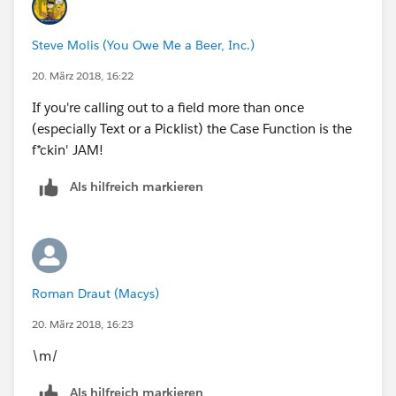
(MID(MACYS_JobTitle__c,1,6) = 'EL0028'),
Steve Molis (You Owe Me a Beer, Inc.)
(MID(MACYS_JobTitle__c,1,6) = 'EL0051'),
20. März 2018, 16:22
(MID(MACYS_JobTitle__c,1,6) = 'EO0014'),
If you're calling out to a field more than once
(especially Text or a Picklist) the Case Function is the
(MID(MACYS_JobTitle__c,1,6) = 'EO0116'),
f*ckin' JAM!
Als hilfreich markieren
(MID(MACYS_JobTitle__c,1,6) = 'EO0136'),
(MID(MACYS_JobTitle__c,1,6) = 'ER0007'),
(MID(MACYS_JobTitle__c,1,6) = 'ES0022'),
Roman Draut (Macys)
(MID(MACYS_JobTitle__c,1,6) = 'ES0032')),"Y","N")
20. März 2018, 16:23
\m/
Als hilfreich markieren