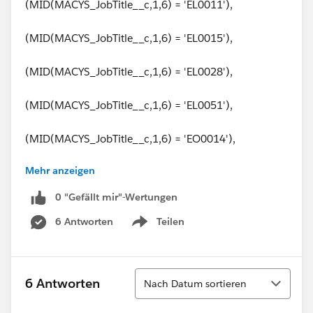
(MID(MACYS_JobTitle__c,1,6) = 'EL0011'),
(MID(MACYS_JobTitle__c,1,6) = 'EL0015'),
(MID(MACYS_JobTitle__c,1,6) = 'EL0028'),
(MID(MACYS_JobTitle__c,1,6) = 'EL0051'),
(MID(MACYS_JobTitle__c,1,6) = 'EO0014'),
Mehr anzeigen
(MID(MACYS_JobTitle__c,1,6) = 'EO0116'),
0 "Gefällt mir"-Wertungen
(MID(MACYS_JobTitle__c,1,6) = 'EO0136'),
6 Antworten
Teilen
Show menu
(MID(MACYS_JobTitle__c,1,6) = 'ER0007'),
(MID(MACYS_JobTitle__c,1,6) = 'ES0022'),
Sortieren
6 Antworten
Nach Datum sortieren
(MID(MACYS_JobTitle__c,1,6) = 'ES0032'),"Y","N")