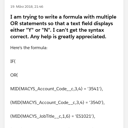
19. März 2018, 21:46
I am trying to write a formula with multiple
OR statements so that a text field displays
either "Y" or "N". I can't get the syntax
correct. Any help is greatly appreciated.
Here's the formula:
IF(
OR(
MID(MACYS_Account_Code__c,3,4) = '3541'),
(MID(MACYS_Account_Code__c,3,4) = '3540'),
(MID(MACYS_JobTitle__c,1,6) = 'ES1021'),