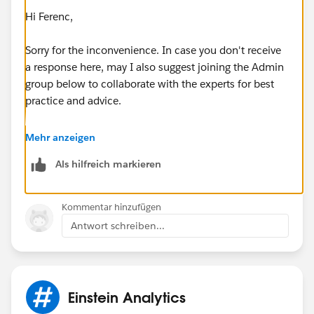
Hi Ferenc,
Sorry for the inconvenience. In case you don't receive
a response here, may I also suggest joining the Admin
group below to collaborate with the experts for best
practice and advice.
https://success.salesforce.com/_ui/core/chatter/gro
Mehr anzeigen
ups/GroupProfilePage?g=0F9300000001oVp
Als hilfreich markieren
Hope this helps.
Kommentar hinzufügen
Regards,
Antwort schreiben...
Jayson
Einstein Analytics