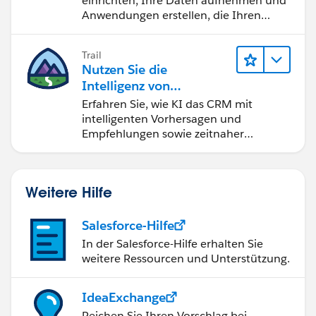
einrichten, Ihre Daten aufnehmen und
Anwendungen erstellen, die Ihren
Teams bei der Entscheidungsfindung
helfen.
Trail
Nutzen Sie die
Intelligenz von
Salesforce Einstein
Erfahren Sie, wie KI das CRM mit
intelligenten Vorhersagen und
Empfehlungen sowie zeitnaher
Automatisierung verändert.
Weitere Hilfe
Salesforce-Hilfe
In der Salesforce-Hilfe erhalten Sie
weitere Ressourcen und Unterstützung.
IdeaExchange
Reichen Sie Ihren Vorschlag bei