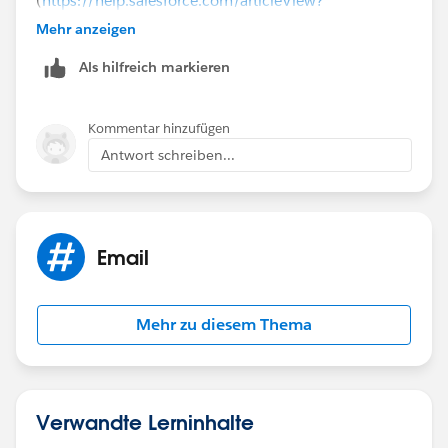
(
https://help.salesforce.com/articleView?
id=000324370&type=1&mode=1
)
Mehr anzeigen
Als hilfreich markieren
Kommentar hinzufügen
Antwort schreiben...
Email
Mehr zu diesem Thema
Verwandte Lerninhalte