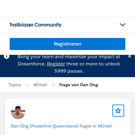
Trailblazer Community
Registrieren
Bring your team and maximize your impact at
Dreamforce.
Register
three or more to unlock
$999 passes.
Topics
#Email
Frage von Dan Ong
Dan Ong (Powerlink Queensland)
fragte in
#Email