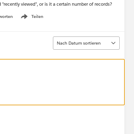
d "recently viewed", or is it a certain number of records?
worten
Teilen
Show menu
Sortieren
Nach Datum sortieren