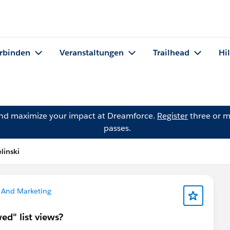
rbinden
Veranstaltungen
Trailhead
Hi
and maximize your impact at Dreamforce.
Register
three or m
passes.
elinski
 And Marketing
ed" list views?