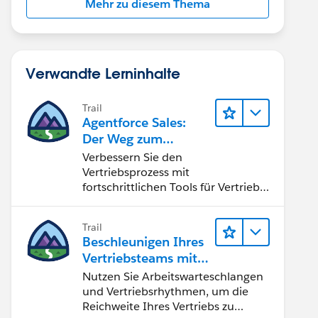
Mehr zu diesem Thema
Verwandte Lerninhalte
Trail
Agentforce Sales:
Der Weg zum
Vertriebsspezialisten
Verbessern Sie den
Vertriebsprozess mit
fortschrittlichen Tools für Vertrieb
und Zusammenarbeit.
Implementieren Sie strategische
Trail
Vertriebsprogramme und schließen
Beschleunigen Ihres
Sie den Lead-zu-Cash-Zyklus
Vertriebsteams mit
erfolgreich ab.
Sales Engagement
Nutzen Sie Arbeitswarteschlangen
und Vertriebsrhythmen, um die
Reichweite Ihres Vertriebs zu