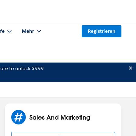
lfe
Mehr
Registrieren
ore to unlock $999
Sales And Marketing