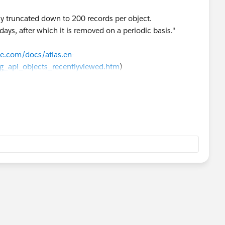
ly truncated down to 200 records per object.
days, after which it is removed on a periodic basis."
rce.com/docs/atlas.en-
ng_api_objects_recentlyviewed.htm
)