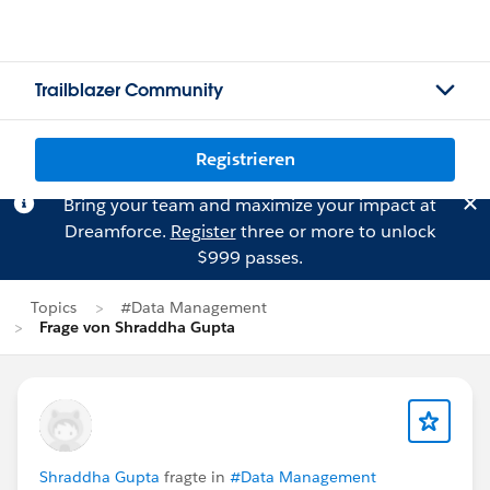
Trailblazer Community
Registrieren
Bring your team and maximize your impact at
Dreamforce.
Register
three or more to unlock
$999 passes.
Topics
#Data Management
Frage von Shraddha Gupta
Shraddha Gupta
fragte in
#Data Management