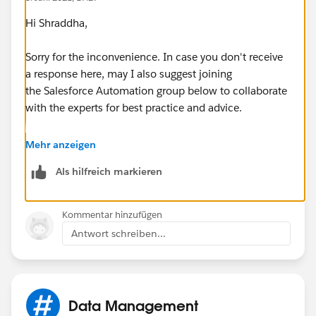
Hi Shraddha,
Sorry for the inconvenience. In case you don't receive
a response here, may I also suggest joining
the Salesforce Automation group below to collaborate
with the experts for best practice and advice.
https://trailblazers.salesforce.com/_ui/core/chatter/
Mehr anzeigen
groups/GroupProfilePage?g=0F9300000001rzc
Als hilfreich markieren
Hope this helps.
Kommentar hinzufügen
Regards,
Antwort schreiben...
Jayson
Data Management