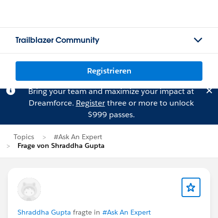
Trailblazer Community
Registrieren
Bring your team and maximize your impact at
Dreamforce.
Register
three or more to unlock
$999 passes.
Topics
#Ask An Expert
Frage von Shraddha Gupta
Shraddha Gupta
fragte in
#Ask An Expert