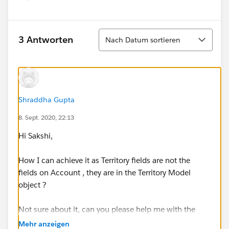
Sortieren
3 Antworten
Nach Datum sortieren
Shraddha Gupta
8. Sept. 2020, 22:13
Hi Sakshi,
How I can achieve it as Territory fields are not the
fields on Account , they are in the Territory Model
object ?
Not sure about it, can you please help me with the
details please.
Mehr anzeigen