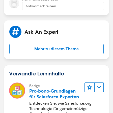
you can create a lightning component , flow, that
Antwort schreiben...
shows territory details.
Add this component to contact page.
Ask An Expert
Thanks,
Sakshi
Mehr zu diesem Thema
Verwandte Lerninhalte
Badge
Pro-bono-Grundlagen
für Salesforce-Experten
Entdecken Sie, wie Salesforce.org
Technologie für gemeinnützige