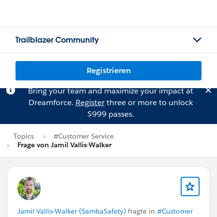
Trailblazer Community
Registrieren
Bring your team and maximize your impact at
Dreamforce.
Register
three or more to unlock
$999 passes.
Topics
#Customer Service
Frage von Jamil Vallis-Walker
Jamil Vallis-Walker (SambaSafety)
fragte in
#Customer