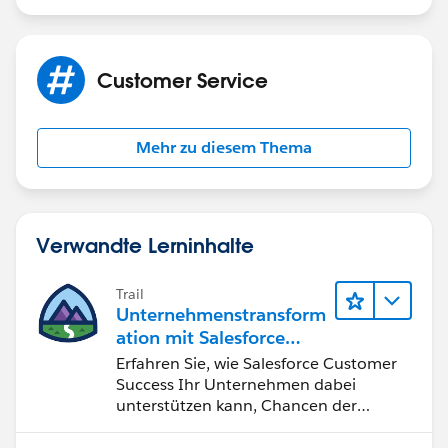
Customer Service
Mehr zu diesem Thema
Verwandte Lerninhalte
Trail
Unternehmenstransform
ation mit Salesforce
Customer Success
Erfahren Sie, wie Salesforce Customer
Success Ihr Unternehmen dabei
unterstützen kann, Chancen der
vierten industriellen Revolution zu
nutzen.