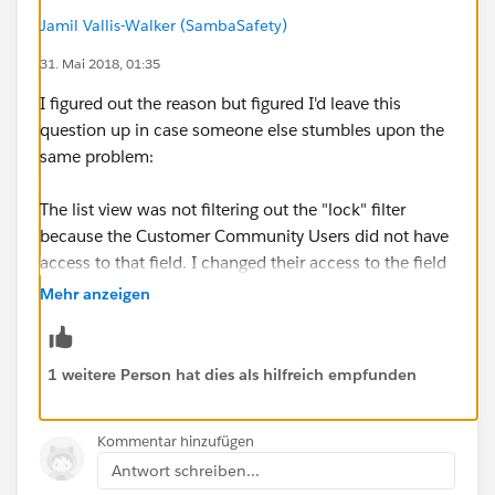
Jamil Vallis-Walker (SambaSafety)
31. Mai 2018, 01:35
I figured out the reason but figured I'd leave this
question up in case someone else stumbles upon the
same problem:
The list view was not filtering out the "lock" filter
because the Customer Community Users did not have
access to that field. I changed their access to the field
and the listview worked fine in the portal.
Mehr anzeigen
1 weitere Person hat dies als hilfreich empfunden
Kommentar hinzufügen
Antwort schreiben...