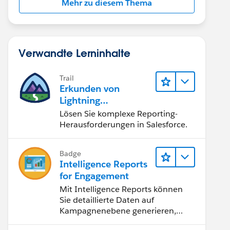
Mehr zu diesem Thema
Verwandte Lerninhalte
Trail
Erkunden von
Lightning
Experience-
Lösen Sie komplexe Reporting-
Berichten & -
Herausforderungen in Salesforce.
Dashboards
Badge
Intelligence Reports
for Engagement
Mit Intelligence Reports können
Sie detaillierte Daten auf
Kampagnenebene generieren,
anzeigen und freigeben.