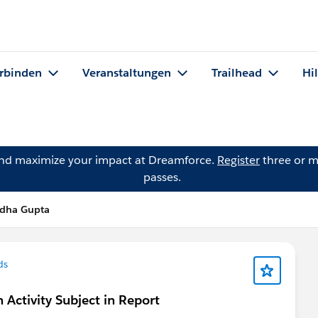
rbinden
Veranstaltungen
Trailhead
Hi
and maximize your impact at Dreamforce.
Register
three or m
passes.
ddha Gupta
ds
Activity Subject in Report