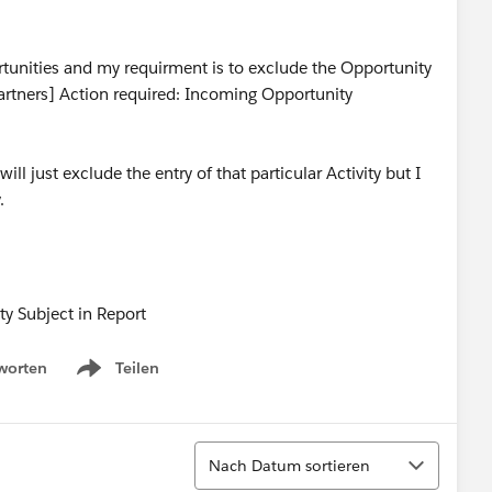
ortunities and my requirment is to exclude the Opportunity
artners] Action required: Incoming Opportunity
 will just exclude the entry of that particular Activity but I
y.
worten
Teilen
Show menu
Sortieren
Nach Datum sortieren