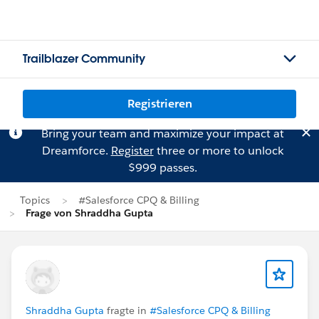
Trailblazer Community
Registrieren
Bring your team and maximize your impact at
Dreamforce.
Register
three or more to unlock
$999 passes.
Topics
#Salesforce CPQ & Billing
Frage von Shraddha Gupta
Shraddha Gupta
fragte in
#Salesforce CPQ & Billing