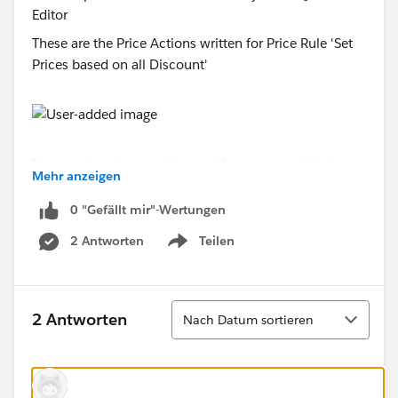
These are the Price Actions written for Price Rule 'Set
Prices based on all Discount'
I want to implement this asap if anyone could help me
Mehr anzeigen
by explaining the detailed steps to me that would be
helpful.
0 "Gefällt mir"-Wertungen
2 Antworten
Teilen
Thanks in advance!
Show menu
Sortieren
2 Antworten
Nach Datum sortieren