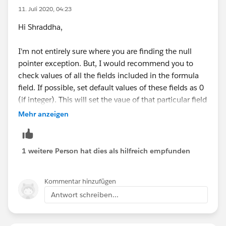
11. Juli 2020, 04:23
Hi Shraddha,
I'm not entirely sure where you are finding the null
pointer exception. But, I would recommend you to
check values of all the fields included in the formula
field. If possible, set default values of these fields as 0
(if integer). This will set the vaue of that particular field
as 0 (and not NULL) and consider the same during the
Mehr anzeigen
calculation (of course if no value is provided
explicitely).
1 weitere Person hat dies als hilfreich empfunden
Hope this helps!
Kommentar hinzufügen
Thanks!
Antwort schreiben...