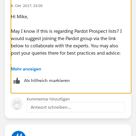
6. Okt. 2017, 23:05
Hi Mike,
May I know if this is regarding Pardot Prospect lists? I
would suggest joining the Pardot group via the link
below to collaborate with the experts. You may also
post your queries there for best practices and advice:
https://success.salesforce.com/featuredGroupDetail?
Mehr anzeigen
id=a1z30000006IDZ5AAO#.a0L3000000Rq7JREAZ
Als hilfreich markieren
Thanks!
Kommentar hinzufügen
Antwort schreiben...