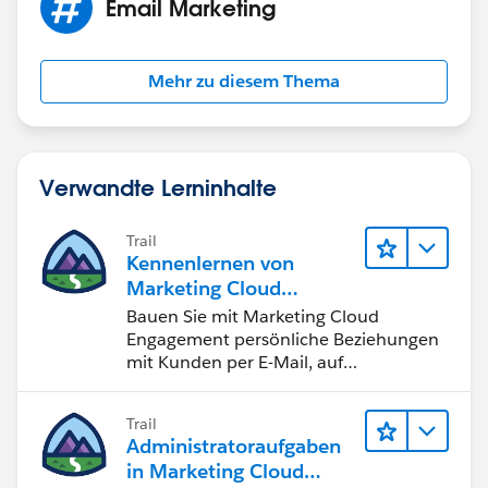
Email Marketing
Mehr zu diesem Thema
Verwandte Lerninhalte
Trail
Kennenlernen von
Marketing Cloud
Engagement
Bauen Sie mit Marketing Cloud
Engagement persönliche Beziehungen
mit Kunden per E-Mail, auf
Mobilgeräten, in sozialen Medien, der
Werbung und im Internet auf.
Trail
Administratoraufgaben
in Marketing Cloud