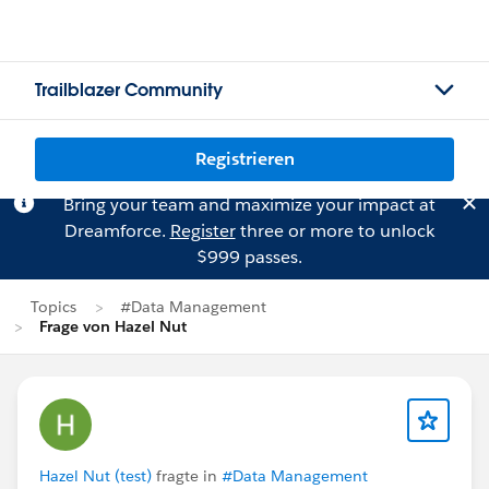
Trailblazer Community
Registrieren
Bring your team and maximize your impact at
Dreamforce.
Register
three or more to unlock
$999 passes.
Topics
#Data Management
Frage von Hazel Nut
Hazel Nut (test)
fragte in
#Data Management