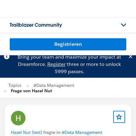
Trailblazer Community
Registrieren
Bring your team and maximize your impact at
Dreamforce.
Register
three or more to unlock
$999 passes.
Topics
#Data Management
Frage von Hazel Nut
Hazel Nut (test)
fragte in
#Data Management