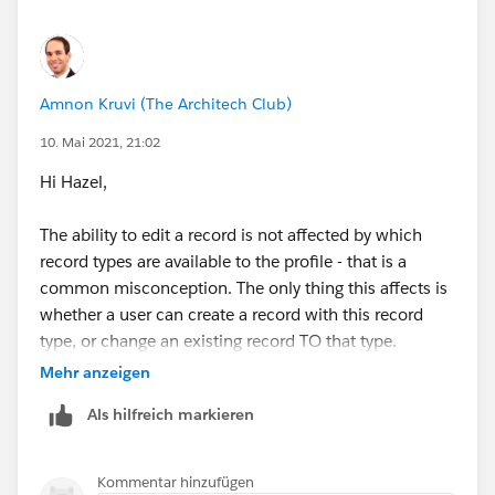
Amnon Kruvi (The Architech Club)
10. Mai 2021, 21:02
Hi Hazel,
The ability to edit a record is not affected by which
record types are available to the profile - that is a
common misconception. The only thing this affects is
whether a user can create a record with this record
type, or change an existing record TO that type.
Mehr anzeigen
It sounds like you might have a sharing issue, which is
Als hilfreich markieren
more to do with roles than profiles. If you open
Sharing Settings, are leads defined as public
read/write? If not, then you may be lacking any reason
Kommentar hinzufügen