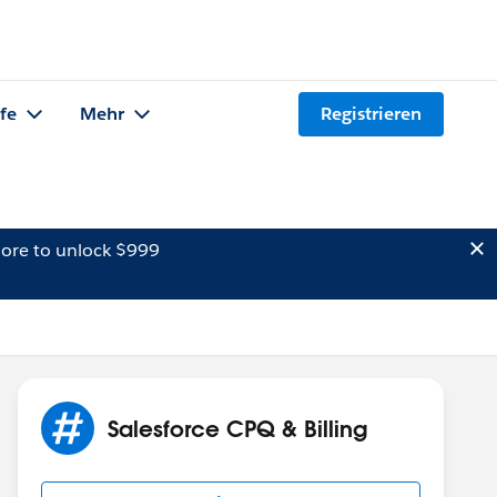
lfe
Mehr
Registrieren
ore to unlock $999
Salesforce CPQ & Billing