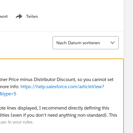
wort
Teilen
Show menu
Sortieren
Nach Datum sortieren
rtner Price minus Distributor Discount, so you cannot set
 more info:
https://help.salesforce.com/articleView?
m&type=5
ote lines displayed, I recommend directly defining this
lities (even if you don't need anything non-standard). This
ues in your rules.
icleView?id=000271502&language=en_US&type=1