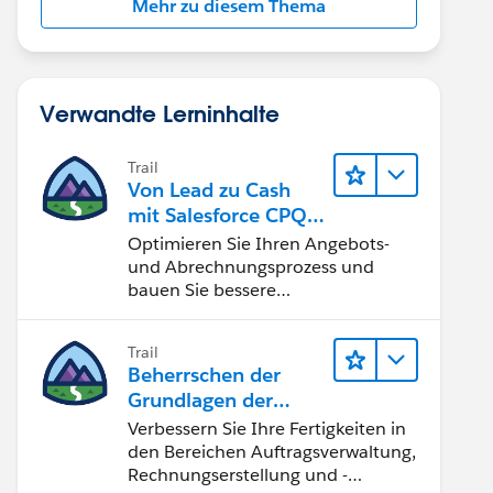
Mehr zu diesem Thema
Verwandte Lerninhalte
Trail
Von Lead zu Cash
mit Salesforce CPQ
und Billing
Optimieren Sie Ihren Angebots-
und Abrechnungsprozess und
bauen Sie bessere
Teambeziehungen auf.
Trail
Beherrschen der
Grundlagen der
Verwaltung von
Verbessern Sie Ihre Fertigkeiten in
Salesforce Billing
den Bereichen Auftragsverwaltung,
Rechnungserstellung und -