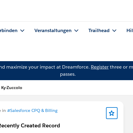
rbinden
Veranstaltungen
Trailhead
Hi
and maximize your impact at Dreamforce.
Register
three or m
passes.
 Ky-Zuccolo
e in
#Salesforce CPQ & Billing
Recently Created Record