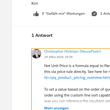
Kim
0 "Gefällt mir"-Wertungen
1 Ant
1 Antwort
Christopher Hickman (NeuraFlash)
19. März 2019, 19:29
Net Unit Price is a formula equal to Pa
this via price rule directly. See here for
id=cpq_product_pricing_overview.ht
To set a value based on the order of qu
order using the custom line sort capabi
way you can reference the resultant val
See
https://help.salesforce.com/art
Mehr anzeigen