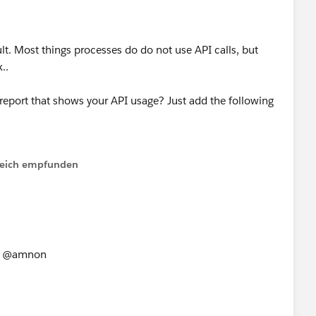
ult. Most things processes do do not use API calls, but
..
 report that shows your API usage? Just add the following
lfreich empfunden
ULL_NAME&c=EM&c=CID&c=TS&c=CC&duel0=FULL_NA
n&details=yes
nd @amnon