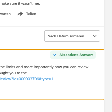
make sure it wasn't me.
worten
Teilen
Show menu
Sortieren
Nach Datum sortieren
Akzeptierte Antwort
s the limits and more importantly how you can review
ought you to the
ticleView?id=000003706&type=1