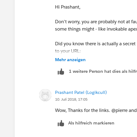
Hi Prashant,
Don't worry, you are probably not at fa
some things might - like invokable apex
Did you know there is actually a secret
to your URL:
Mehr anzeigen
/00O?
1 weitere Person hat dies als hi
rt=104&retURL=%2F00O&c=UN&c=F
ME%2CUN%2CEM&scope=organizatio
Prashant Patel (Logikcull)
10. Juli 2018, 17:05
Wow, Thanks for the links. @pierre a
Als hilfreich markieren