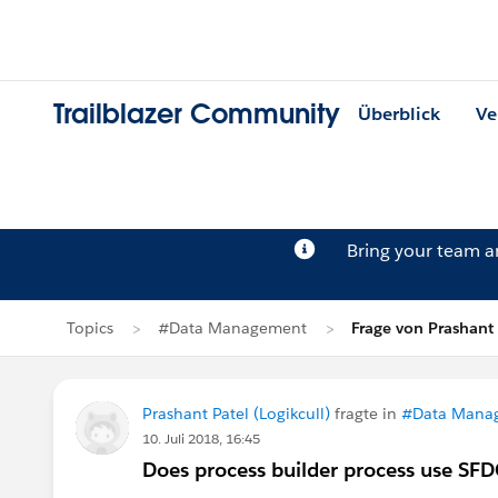
Trailblazer Community
Überblick
Ve
Bring your team 
Topics
#Data Management
Frage von Prashant 
Prashant Patel (Logikcull)
fragte in
#Data Mana
10. Juli 2018, 16:45
Does process builder process use SFDC 