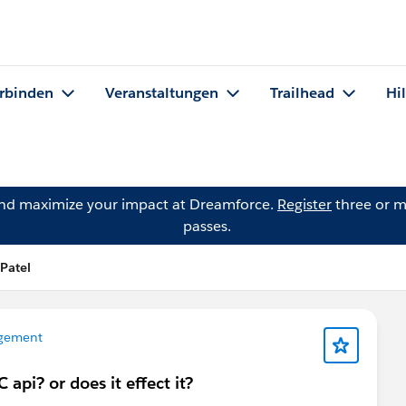
rbinden
Veranstaltungen
Trailhead
Hi
and maximize your impact at Dreamforce.
Register
three or m
passes.
Patel
gement
api? or does it effect it?