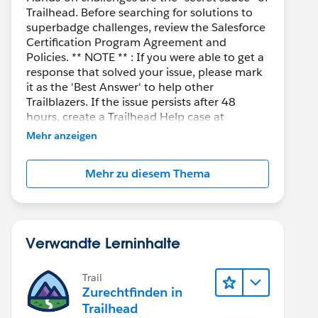
Trailhead. Before searching for solutions to
superbadge challenges, review the Salesforce
Certification Program Agreement and
Policies. ** NOTE ** : If you were able to get a
response that solved your issue, please mark
it as the 'Best Answer' to help other
Trailblazers. If the issue persists after 48
hours, create a Trailhead Help case at
https://help.salesforce.com/s/support
for
Mehr anzeigen
further assistance.
Mehr zu diesem Thema
Verwandte Lerninhalte
Trail
Zurechtfinden in
Trailhead