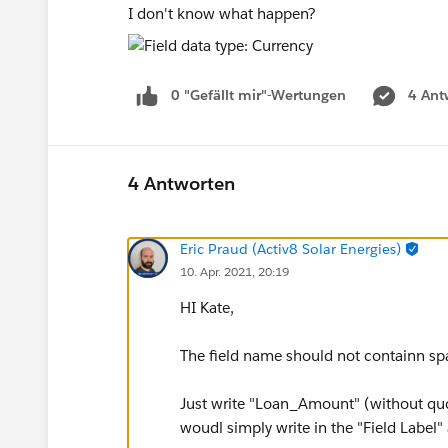
I don't know what happen?
0 "Gefällt mir"-Wertungen
4 Ant
4 Antworten
Eric Praud (Activ8 Solar Energies)
10. Apr. 2021, 20:19
HI Kate,
The field name should not containn spa
Just write "Loan_Amount" (without quot
woudl simply write in the "Field Label"