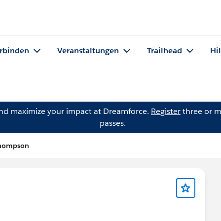
rbinden
Veranstaltungen
Trailhead
Hi
and maximize your impact at Dreamforce.
Register
three or m
passes.
Thompson