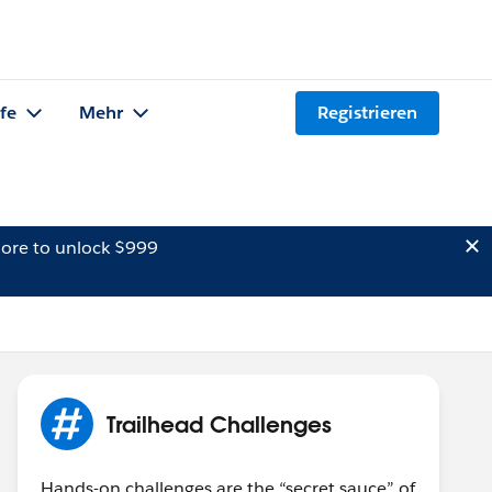
lfe
Mehr
Registrieren
ore to unlock $999
Trailhead Challenges
Hands-on challenges are the “secret sauce” of