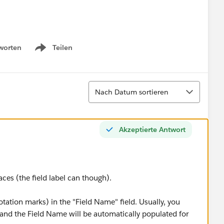
worten
Teilen
Show menu
Sortieren
Nach Datum sortieren
Akzeptierte Antwort
ces (the field label can though).
ation marks) in the "Field Name" field. Usually, you
 and the Field Name will be automatically populated for