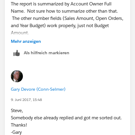
The report is summarized by Account Owner Full
Name. Not sure how to summarize other than that.
The other number fields (Sales Amount, Open Orders,
and Year Budget) work properly, just not Budget
Amount.
Mehr anzeigen
Als hilfreich markieren
Gary Devore (Conn-Selmer)
When I try to add Budget Amount to the chart, it lets
9. Juni 2017, 15:48
me choose the other three number fields but not
Budget Amount.
Steve,
Somebody else already replied and got me sorted out.
Thanks!
-Gary