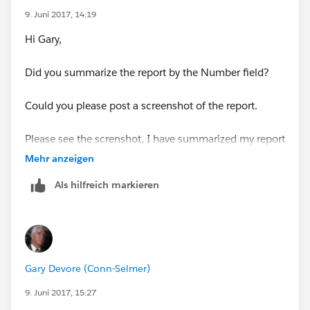
9. Juni 2017, 14:19
Hi Gary,
Did you summarize the report by the Number field?
Could you please post a screenshot of the report.
Please see the screnshot, I have summarized my report
with Amount field
Mehr anzeigen
Als hilfreich markieren
Once the field is summarized, you should be able to
Gary Devore (Conn-Selmer)
use it in the charts.
9. Juni 2017, 15:27