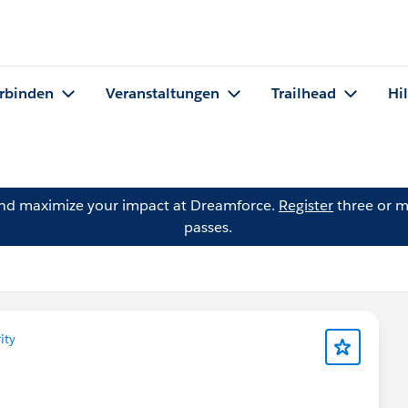
rbinden
Veranstaltungen
Trailhead
Hi
and maximize your impact at Dreamforce.
Register
three or m
passes.
ity