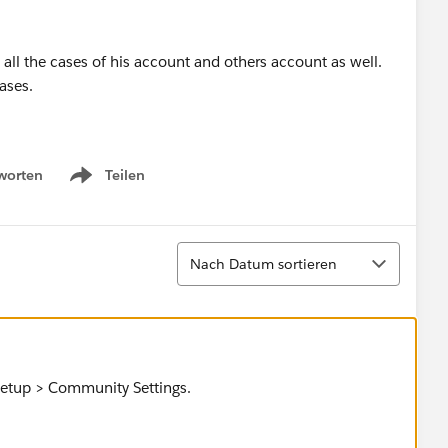
e all the cases of his account and others account as well.
ases.
worten
Teilen
Show menu
Sortieren
Nach Datum sortieren
 Setup > Community Settings.