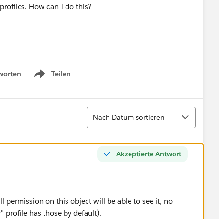
 profiles. How can I do this?
worten
Teilen
Show menu
Sortieren
Nach Datum sortieren
Akzeptierte Antwort
l permission on this object will be able to see it, no
 profile has those by default).