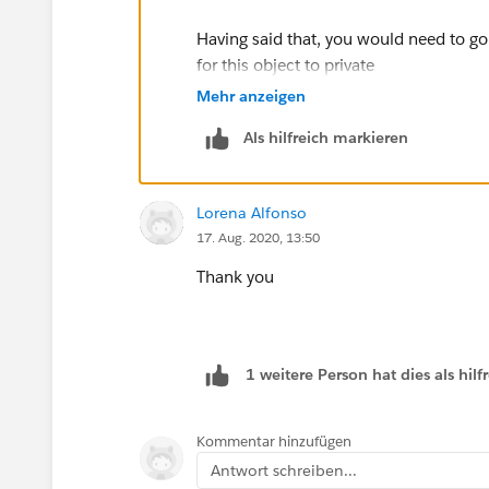
Having said that, you would need to go 
for this object to private
Mehr anzeigen
You could then add a criteria based shar
Als hilfreich markieren
Name not equal to XXX
Lorena Alfonso
Share with Public Group> All Internal 
17. Aug. 2020, 13:50
Set the access to read only or Read/Wr
Thank you
Now go to those 2 profiles and select t
1 weitere Person hat dies als hi
Kommentar hinzufügen
Antwort schreiben...