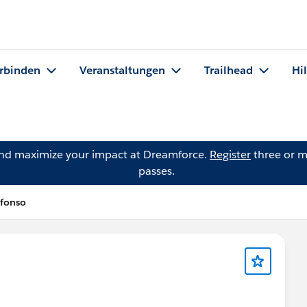
rbinden
Veranstaltungen
Trailhead
Hi
and maximize your impact at Dreamforce.
Register
three or m
passes.
lfonso