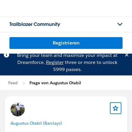
Trailblazer Community
Registrieren
Bring your team and maximize your impact at
Dreamforce.
Register
three or more to unlock
$999 passes.
Feed
Frage von Augustus Otabil
Augustus Otabil (Barclays)