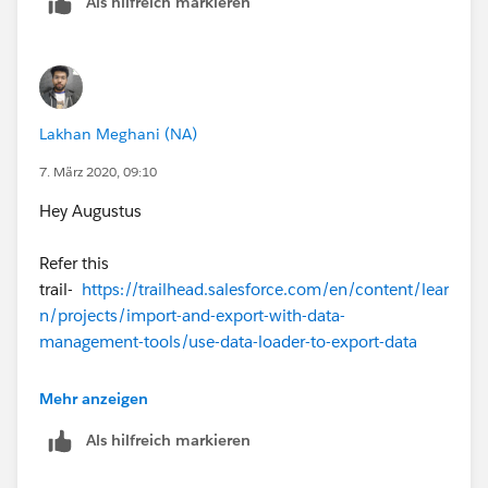
Als hilfreich markieren
Lakhan Meghani (NA)
7. März 2020, 09:10
Hey Augustus
Refer this
trail-
https://trailhead.salesforce.com/en/content/lear
n/projects/import-and-export-with-data-
management-tools/use-data-loader-to-export-data
You can install Data loader in free
Mehr anzeigen
Als hilfreich markieren
Let me know if it works