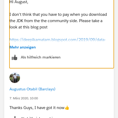
Hi August,
I don't think that you have to pay when you download
the JDK from the the community side. Please take a
look at this blog post
https://deepikamatam.blogspot.com/2019/09/data-
loader-with-zulu-open-jdk-11.html
Mehr anzeigen
Als hilfreich markieren
Regards,
David
Augustus Otabil (Barclays)
7. März 2020, 10:00
Thanks Guys, I have got it now👍