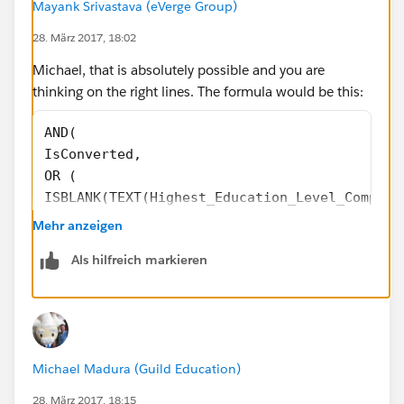
Mayank Srivastava (eVerge Group)
28. März 2017, 18:02
Michael, that is absolutely possible and you are
thinking on the right lines. The formula would be this:
AND( 
IsConverted,
OR (
ISBLANK(TEXT(Highest_Education_Level_Complet
ISBLANK(TEXT( Academic__c )),
Mehr anzeigen
ISBLANK(TEXT( Time_Available_for_School__c )
Als hilfreich markieren
ISBLANK(Multi_SelectPicklist__c)
)
)
Also, never use "" for checking a blank picklist (not a
Michael Madura (Guild Education)
good practice).
28. März 2017, 18:15