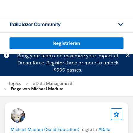
Trailblazer Community
Registrieren
Bring your team and maximize your impact at
Dreamforce.
Register
three or more to unlock
$999 passes.
Topics
#Data Management
Frage von Michael Madura
Michael Madura (Guild Education)
fragte in
#Data