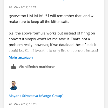
28. März 2017, 18:21
@stevemo HAHAHA!!!! I will remember that, and will
make sure to keep all the kitten safe.
p.s. the above formula works but instead of firing on
convert it simply won't let me save it. That's not a
problem really- however, if we dataload these fields it
could be. Can I tweak it to only fire on convert instead
of not letting me save the record?
Mehr anzeigen
Als hilfreich markieren
Mayank Srivastava (eVerge Group)
28. März 2017, 18:23