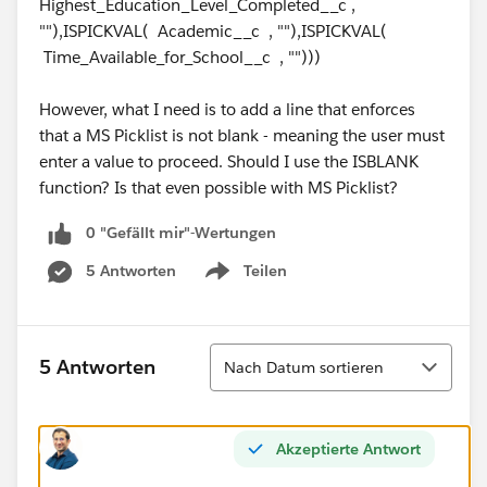
Highest_Education_Level_Completed__c ,
""),ISPICKVAL( Academic__c , ""),ISPICKVAL(
Time_Available_for_School__c , "")))
However, what I need is to add a line that enforces
that a MS Picklist is not blank - meaning the user must
enter a value to proceed. Should I use the ISBLANK
function? Is that even possible with MS Picklist?
0 "Gefällt mir"-Wertungen
5 Antworten
Teilen
Show menu
Sortieren
5 Antworten
Nach Datum sortieren
Akzeptierte Antwort