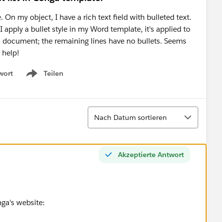
n my object, I have a rich text field with bulleted text.
 I apply a bullet style in my Word template, it's applied to
ged document; the remaining lines have no bullets. Seems
 help!
wort
Teilen
Show menu
Sortieren
Nach Datum sortieren
Akzeptierte Antwort
ga's website: