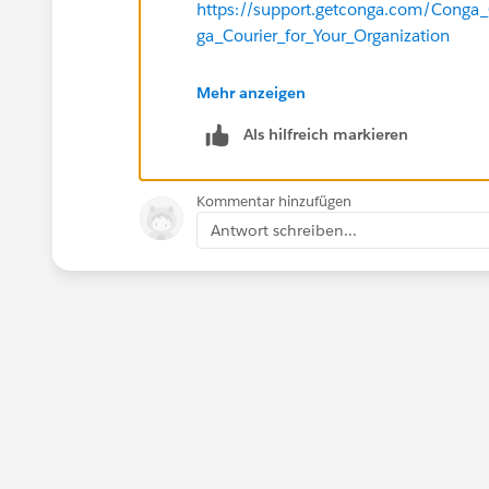
https://support.getconga.com/Conga_
ga_Courier_for_Your_Organization
At the bottom of the page, it says tha
Mehr anzeigen
Hope this helps!
Als hilfreich markieren
Kommentar hinzufügen
Antwort schreiben...