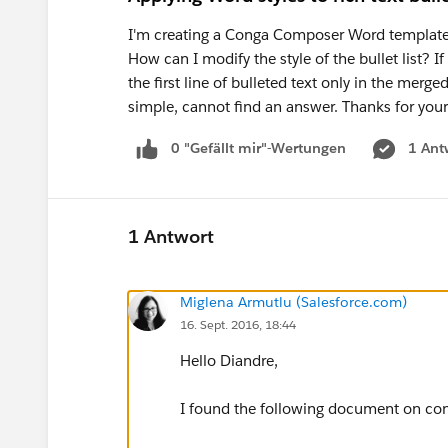
I'm creating a Conga Composer Word template. O
How can I modify the style of the bullet list? If
the first line of bulleted text only in the mer
simple, cannot find an answer. Thanks for your
0 "Gefällt mir"-Wertungen
1 Ant
1 Antwort
Miglena Armutlu (Salesforce.com)
16. Sept. 2016, 18:44
Hello Diandre,
I found the following document on con