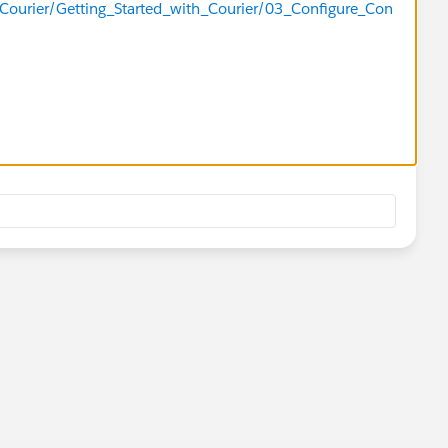
Courier/Getting_Started_with_Courier/03_Configure_Con
t you may use HTML/CSS to control formatting as bullets.