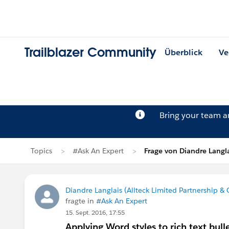
Trailblazer Community
Überblick
Ve
Bring your team 
Topics
#Ask An Expert
Frage von Diandre Langl
Diandre Langlais (Allteck Limited Partnership & 
fragte in
#Ask An Expert
15. Sept. 2016, 17:55
Applying Word styles to rich text bull