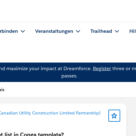
rbinden
Veranstaltungen
Trailhead
Hi
and maximize your impact at Dreamforce.
Register
three or m
passes.
ais
Canadian Utility Construction Limited Partnership)
et list in Conga template?