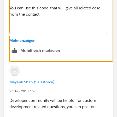
You can use this code..that will give all related case
from the contact..
list<string>listcs=new list<string>();
Mehr anzeigen
             map<id,contact> mapcons=new map
Als hilfreich markieren
             for(contact c:mapcons.values())
             listcs.add(c.email);
             }
            List<case> cas=new List<case>();
             cas=[select id,subject,status,t
Mayank Shah (Salesforce)
27. Juni 2018, 15:07
--
Developer community will be helpful for custom
development related questions, you can post on:
Thanks,