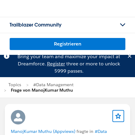
Trailblazer Community
Registrieren
Bring your team and maximize your impact at
Dreamforce.
Register
three or more to unlock
$999 passes.
Topics
#Data Management
Frage von ManojKumar Muthu
ManojKumar Muthu (Appviewx)
fragte in
#Data