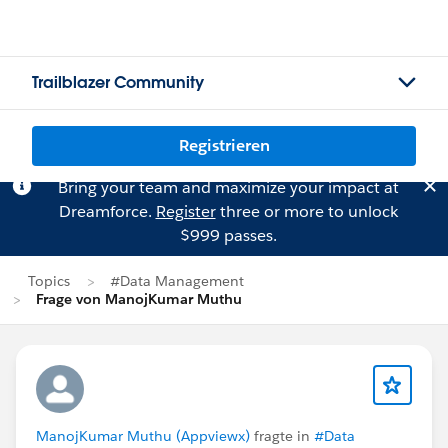
Trailblazer Community
Registrieren
Bring your team and maximize your impact at
Dreamforce.
Register
three or more to unlock
$999 passes.
Topics
#Data Management
Frage von ManojKumar Muthu
ManojKumar Muthu (Appviewx)
fragte in
#Data