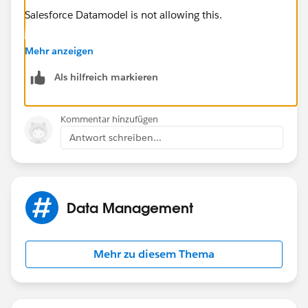
Salesforce Datamodel is not allowing this.
What we did in a similar scenario is to create a text
Mehr anzeigen
field to maintain the activity id and a URL field which
Als hilfreich markieren
directs a link to the activity object.
Hope this helps.
Kommentar hinzufügen
Antwort schreiben...
Regards,
Anto Nirmal
Data Management
Mehr zu diesem Thema