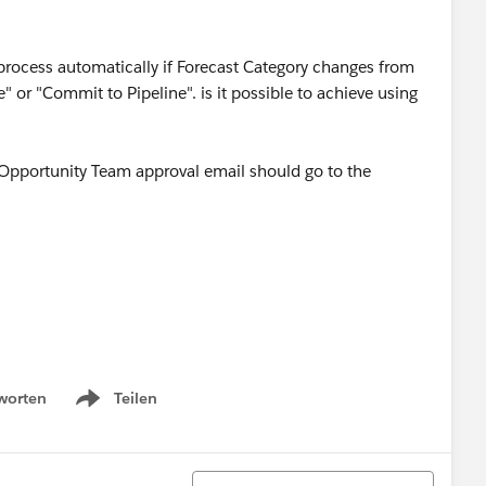
" process automatically if Forecast Category changes from
" or "Commit to Pipeline". is it possible to achieve using
e Opportunity Team approval email should go to the
worten
Teilen
Show menu
Sortieren