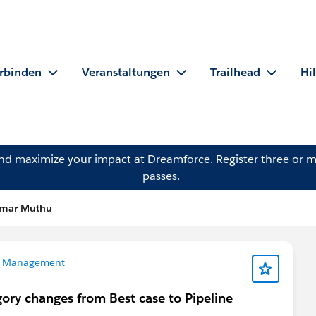
rbinden
Veranstaltungen
Trailhead
Hi
and maximize your impact at Dreamforce.
Register
three or m
passes.
umar Muthu
 Management
gory changes from Best case to Pipeline