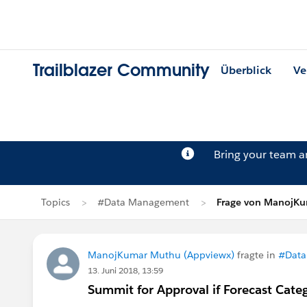
Trailblazer Community
Überblick
Ve
Bring your team 
Topics
#Data Management
Frage von ManojK
ManojKumar Muthu (Appviewx)
fragte in
#Data
13. Juni 2018, 13:59
Summit for Approval if Forecast Cate