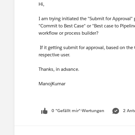
Hi,
I am trying initiated the "Submit for Approval
"Commit to Best Case" or "Best case to Pipeline
workflow or process builder?
If it getting submit for approval, based on th
respective user.
Thanks, in advance.
ManojKumar
0 "Gefällt mir"-Wertungen
2 Ant