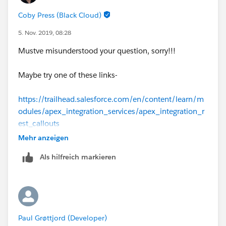
Coby Press (Black Cloud)
5. Nov. 2019, 08:28
Mustve misunderstood your question, sorry!!!
Maybe try one of these links-
https://trailhead.salesforce.com/en/content/learn/m
odules/apex_integration_services/apex_integration_r
est_callouts
Mehr anzeigen
https://developer.salesforce.com/forums/?
Als hilfreich markieren
id=9060G000000Bik0QAC
https://developer.salesforce.com/docs/atlas.en-
us.apexcode.meta/apexcode/apex_json_jsonparser.ht
m
Paul Grøttjord (Developer)