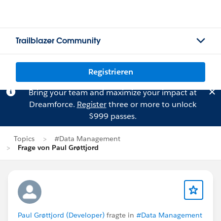
Trailblazer Community
Registrieren
Bring your team and maximize your impact at
Dreamforce.
Register
three or more to unlock
$999 passes.
Topics
#Data Management
Frage von Paul Grøttjord
Paul Grøttjord (Developer)
fragte in
#Data Management