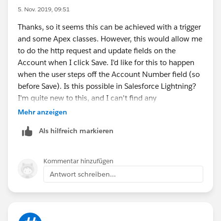
https://developer.salesforce.com/docs/atlas.en-
5. Nov. 2019, 09:51
us.apexcode.meta/apexcode/apex_classes_restful_ht
Thanks, so it seems this can be achieved with a trigger
tp_httprequest.htm
and some Apex classes. However, this would allow me
to do the http request and update fields on the
Sorry if any of these cant be of use!
Account when I click Save. I'd like for this to happen
when the user steps off the Account Number field (so
Cheers
before Save). Is this possible in Salesforce Lightning?
I'm quite new to this, and I can't find any
Cobes.
documentation on this.
Mehr anzeigen
Als hilfreich markieren
Kommentar hinzufügen
Antwort schreiben...