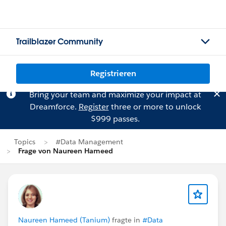
Trailblazer Community
Registrieren
Bring your team and maximize your impact at
Dreamforce.
Register
three or more to unlock
$999 passes.
Topics
#Data Management
Frage von Naureen Hameed
Naureen Hameed (Tanium)
fragte in
#Data