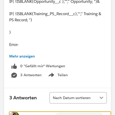
IF( !ISBLANK(Opportunity__c ),""," Opportunity; ")&
IF( !ISBLANK(Training_PS_Record__c),""," Training &
PS Record; ")
)
Error:
Mehr anzeigen
Error: Incorrect parameter type for function 'AND()'.
Expected Boolean, received Text
0 "Gefällt mir"-Wertungen
3 Antworten
Teilen
Thanks a lot
Show menu
Sortieren
3 Antworten
Nach Datum sortieren