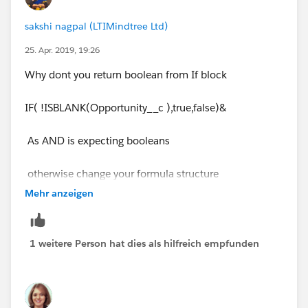
sakshi nagpal (LTIMindtree Ltd)
25. Apr. 2019, 19:26
Why dont you return boolean from If block
IF( !ISBLANK(Opportunity__c ),true,false)&
As AND is expecting booleans
otherwise change your formula structure
Mehr anzeigen
What do you want to return from this formula
1 weitere Person hat dies als hilfreich empfunden