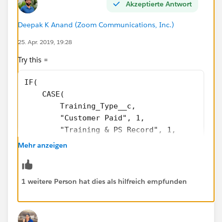
Akzeptierte Antwort
Deepak K Anand (‎‎‎‎‎‎Zoom Communications, Inc.)
25. Apr. 2019, 19:28
Try this =
IF(
    CASE(
        Training_Type__c,
        "Customer Paid", 1,
        "Training & PS Record", 1,
        0
Mehr anzeigen
    ) = 1,
    IF(!ISBLANK(Opportunity__c), NULL, " Opp
    IF(!ISBLANK(Training_PS_Record__c), NULL
1 weitere Person hat dies als hilfreich empfunden
    NULL
)