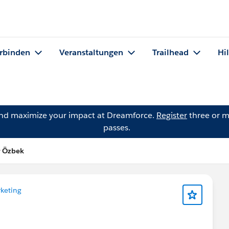
rbinden
Veranstaltungen
Trailhead
Hi
and maximize your impact at Dreamforce.
Register
three or m
passes.
r Özbek
keting