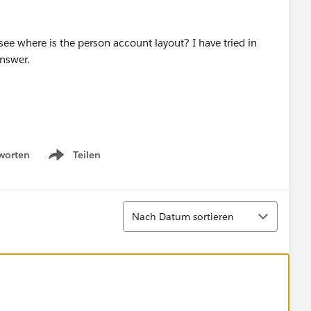
see where is the person account layout? I have tried in
answer.
worten
Teilen
Show menu
Sortieren
Nach Datum sortieren