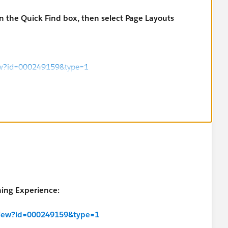
n the Quick Find box, then select Page Layouts
View?id=000249159&type=1
ning Experience:
eView?id=000249159&type=1