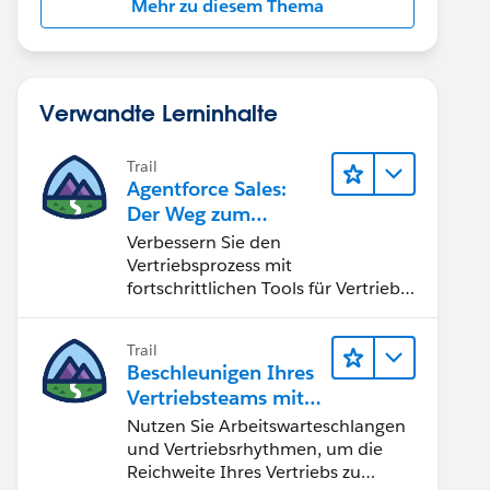
Mehr zu diesem Thema
Verwandte Lerninhalte
Trail
Agentforce Sales:
Der Weg zum
Vertriebsspezialisten
Verbessern Sie den
Vertriebsprozess mit
fortschrittlichen Tools für Vertrieb
und Zusammenarbeit.
Implementieren Sie strategische
Trail
Vertriebsprogramme und schließen
Beschleunigen Ihres
Sie den Lead-zu-Cash-Zyklus
Vertriebsteams mit
erfolgreich ab.
Sales Engagement
Nutzen Sie Arbeitswarteschlangen
und Vertriebsrhythmen, um die
Reichweite Ihres Vertriebs zu