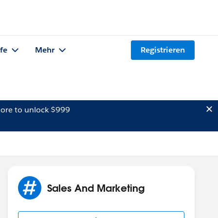
lfe
Mehr
Registrieren
ore to unlock $999
Sales And Marketing