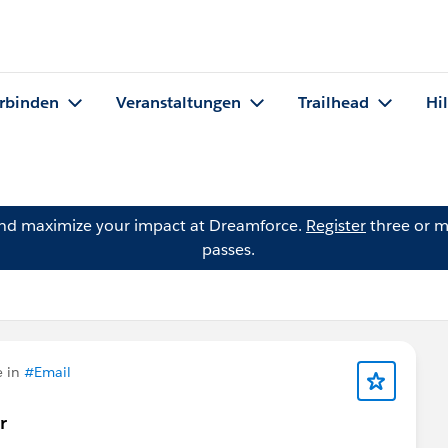
rbinden
Veranstaltungen
Trailhead
Hi
and maximize your impact at Dreamforce.
Register
three or m
passes.
e in
#Email
r