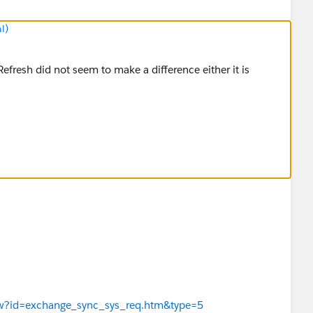
l)
efresh did not seem to make a difference either it is
View?id=exchange_sync_sys_req.htm&type=5