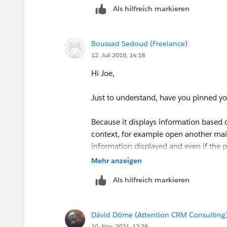
Als hilfreich markieren
Boussad Sedoud (Freelance)
12. Juli 2018, 14:18
Hi Joe,
Just to understand, have you pinned y
Because it displays information base
context, for example open another mail,
information displayed and even if the
should refresh the LFO to display them
Mehr anzeigen
Als hilfreich markieren
Hope this helps,
Boussad
Dávid Döme (Attention CRM Consulting
10. Nov. 2021, 12:28