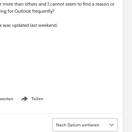
 more than others and I cannot seem to find a reason or
ning for Outlook frequently?
ok was updated last weekend.
worten
Teilen
Show menu
Sortieren
Nach Datum sortieren