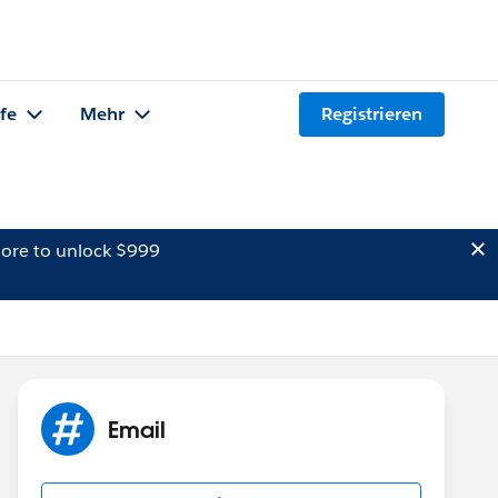
lfe
Mehr
Registrieren
ore to unlock $999
Email