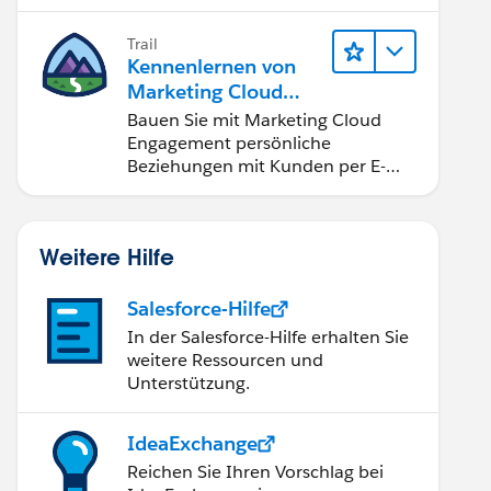
Aktivitäten mit KI und Analysen.
Trail
Kennenlernen von
Marketing Cloud
Engagement
Bauen Sie mit Marketing Cloud
Engagement persönliche
Beziehungen mit Kunden per E-
Mail, auf Mobilgeräten, in sozialen
Medien, der Werbung und im
Internet auf.
Weitere Hilfe
Salesforce-Hilfe
In der Salesforce-Hilfe erhalten Sie
weitere Ressourcen und
Unterstützung.
IdeaExchange
Reichen Sie Ihren Vorschlag bei