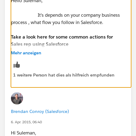
Hello Suleman,
It's depends on your company business
process , what flow you follow in Salesforce.
Take a look here for some common actions for
Sales rep using Salesforce
http://www.quora.com/For-a-sales-rep-using-
Mehr anzeigen
salesforce-com-what-are-the-most-common-actions
Salesforce Consultancy – Sales Teams - Sales
1 weitere Person hat dies als hilfreich empfunden
Management – Improving
Efficiency
http://www.ambood.com/Sales-
Teams/Sales-Management
http://www.salesforce.com/company/news-
Brendan Conroy (Salesforce)
press/press-releases/2014/07/140724.jsp
6. Apr. 2015, 06:40
Thanks,
Hi Suleman,