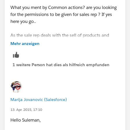
What you ment by Common actions? are you looking
for the permissions to be given for sales rep ? If yes
here you go..
As the sale rep deals with the sell of products and
receiving of PO's they need to have access to
Mehr anzeigen
Accounts,contacts and opportunities and based on
the organization requirement you have to define the
permissions and sharing rule.
1 weitere Person hat dies als hilfreich empfunden
Aslo check this link
http://www.quora.com/For-a-
sales-rep-using-salesforce-com-what-are-the-most-
common-actions
Marija Jovanovic (Salesforce)
https://www.salesforce.com/blog/2013/10/62-sales-
13. Apr. 2015, 17:10
tips-and-sales-quotes-from-top-sales-experts.html
Hello Suleman,