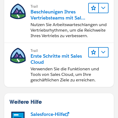
schließen Sie den Lead-zu-Cash-Zyklus
Trail
erfolgreich ab.
Beschleunigen Ihres
Vertriebsteams mit Sales
Engagement
Nutzen Sie Arbeitswarteschlangen und
Vertriebsrhythmen, um die Reichweite
Ihres Vertriebs zu verbessern.
Trail
Erste Schritte mit Sales
Cloud
Verwenden Sie die Funktionen und
Tools von Sales Cloud, um Ihre
geschäftlichen Ziele zu erreichen.
Weitere Hilfe
Salesforce-Hilfe