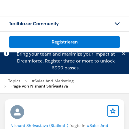
Trailblazer Community
Registrieren
Bring your team and maximize your impact at
Dreamforce.
Register
three or more to unlock
$999 passes.
Topics
#Sales And Marketing
Frage von Nishant Shrivastava
Nishant Shrivastava (Statkraft)
fragte in
#Sales And