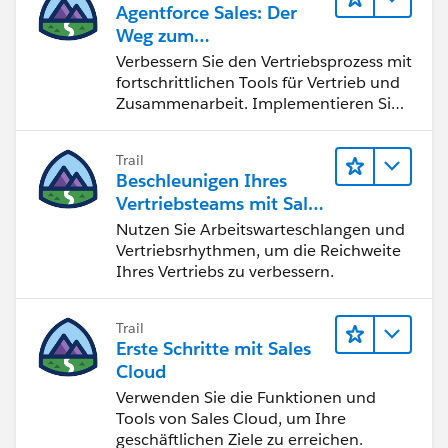
Agentforce Sales: Der
Weg zum
Vertriebsspezialisten
Verbessern Sie den Vertriebsprozess mit
fortschrittlichen Tools für Vertrieb und
Zusammenarbeit. Implementieren Sie
strategische Vertriebsprogramme und
schließen Sie den Lead-zu-Cash-Zyklus
Trail
erfolgreich ab.
Beschleunigen Ihres
Vertriebsteams mit Sales
Engagement
Nutzen Sie Arbeitswarteschlangen und
Vertriebsrhythmen, um die Reichweite
Ihres Vertriebs zu verbessern.
Trail
Erste Schritte mit Sales
Cloud
Verwenden Sie die Funktionen und
Tools von Sales Cloud, um Ihre
geschäftlichen Ziele zu erreichen.