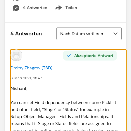
4 Antworten
Teilen
Show menu
Sortieren
4 Antworten
Nach Datum sortieren
Akzeptierte Antwort
Dmitry Zhagrov (TBD)
8. März 2021, 18:47
Nishant,
You can set Field dependency between some Picklist
and other field, "Stage" or "Status" for example in
Setup-Object Manager - Fields and Relationships. It
means that if Stage or Status fields are assigned to
some specific option and user is trying to select some