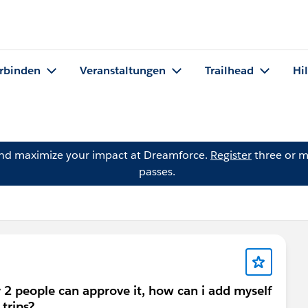
rbinden
Veranstaltungen
Trailhead
Hi
and maximize your impact at Dreamforce.
Register
three or m
passes.
y 2 people can approve it, how can i add myself
 trips?