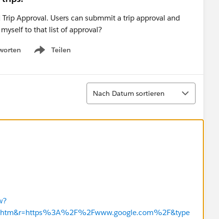
 Trip Approval. Users can submmit a trip approval and
myself to that list of approval?
worten
Teilen
Show menu
Sortieren
Nach Datum sortieren
w?
teps.htm&r=https%3A%2F%2Fwww.google.com%2F&type