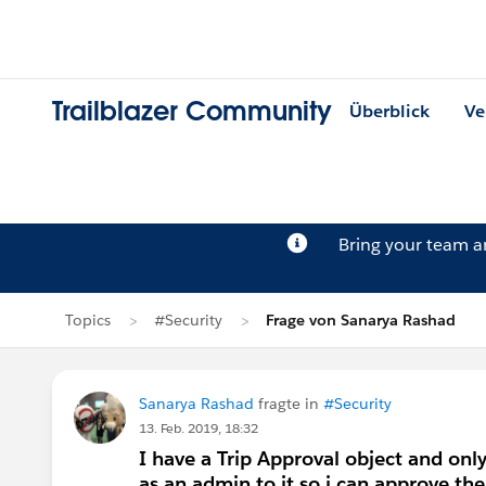
Trailblazer Community
Überblick
Ve
Bring your team 
Topics
#Security
Frage von Sanarya Rashad
Sanarya Rashad
fragte in
#Security
13. Feb. 2019, 18:32
I have a Trip Approval object and onl
as an admin to it so i can approve the