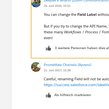
Deepak K Anand (‎‎‎‎‎‎Zoom Communication
24. Juni 2016, 15:51
You can change the
Field Label
without
But if you try to change the API Name, S
these many
Workflows
/
Process
/
For
even!
3 weitere Personen haben dies a
Prométhée Charissis (Ayvens)
21. Juni 2017, 15:28
Careful, renaming Field will not be aut
https://success.salesforce.com/id
Als hilfreich markieren