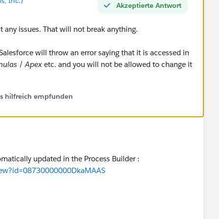
s, Inc.)
Akzeptierte Antwort
 any issues. That will not break anything.
alesforce will throw an error saying that it is accessed in
mulas
/
Apex
etc. and you will not be allowed to change it
ls hilfreich empfunden
omatically updated in the Process Builder :
eaView?id=08730000000DkaMAAS