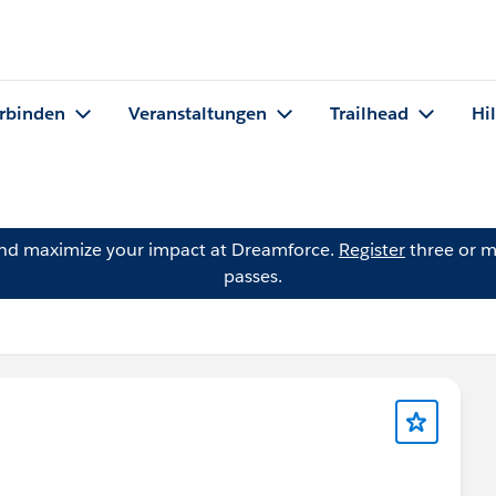
rbinden
Veranstaltungen
Trailhead
Hi
and maximize your impact at Dreamforce.
Register
three or m
passes.