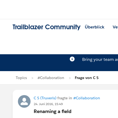
Trailblazer Community
Überblick
Ve
Bring your team 
Topics
#Collaboration
Frage von C S
C S (Truveris)
fragte in
#Collaboration
24. Juni 2016, 15:49
Renaming a field