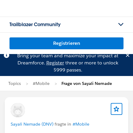
Trailblazer Community
Registrieren
Bring your team and maximize your impact at
Dreamforce.
Register
three or more to unlock
$999 passes.
Topics
#Mobile
Frage von Sayali Nemade
Sayali Nemade (DNV)
fragte in
#Mobile