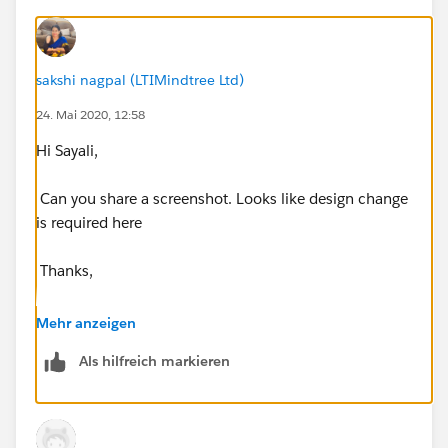
sakshi nagpal (LTIMindtree Ltd)
24. Mai 2020, 12:58
Hi Sayali,
Can you share a screenshot. Looks like design change
is required here
Thanks,
Sakshi
Mehr anzeigen
Als hilfreich markieren