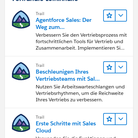
Trail
Agentforce Sales: Der
Weg zum
Vertriebsspezialisten
Verbessern Sie den Vertriebsprozess mit
fortschrittlichen Tools für Vertrieb und
Zusammenarbeit. Implementieren Sie
strategische Vertriebsprogramme und
schließen Sie den Lead-zu-Cash-Zyklus
Trail
erfolgreich ab.
Beschleunigen Ihres
Vertriebsteams mit Sales
Engagement
Nutzen Sie Arbeitswarteschlangen und
Vertriebsrhythmen, um die Reichweite
Ihres Vertriebs zu verbessern.
Trail
Erste Schritte mit Sales
Cloud