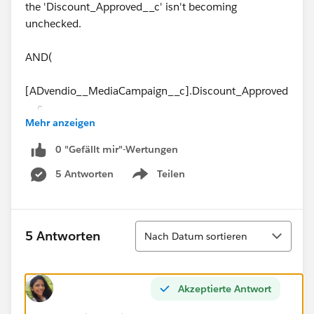
the 'Discount_Approved__c' isn't becoming
unchecked.
AND(
[ADvendio__MediaCampaign__c].Discount_Approved
__c,
Mehr anzeigen
ISCHANGED([ADvendio__MediaCampaign__c].Opp_
0 "Gefällt mir"-Wertungen
Discount_Pct__c ),
5 Antworten
Teilen
Show menu
PRIORVALUE([ADvendio__MediaCampaign__c].Opp_
Discount_Pct__c) <
[ADvendio__MediaCampaign__c].Opp_Discount_Pct
Sortieren
5 Antworten
Nach Datum sortieren
__c
)
Akzeptierte Antwort
Any thoughts, what I'm missing?