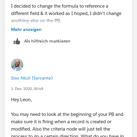
I decided to change the formula to reference a
different field & it worked as I hoped, I didn't change
anything else on the PB.
Mehr anzeigen
New formula;
Als hilfreich markieren
AND(
[ADvendio__MediaCampaign__c].Discount_Approved
__c,
Siso Ntuli (Sercante)
ISCHANGED([ADvendio__MediaCampaign__c].ADven
1. Dez. 2020, 00:49
dio__RateDiscount2Abs__c ),
Hey Leon,
PRIORVALUE([ADvendio__MediaCampaign__c].ADve
You may need to look at the beginning of your PB and
ndio__RateDiscount2Abs__c ) <
make sure it is firing when a record is created or
[ADvendio__MediaCampaign__c].ADvendio__RateDis
modified. Also the criteria node will just tell the
count2Abs__c
process to go a certain direction. What do you have in