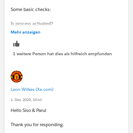
Some basic checks:
Is process activated?
Mehr anzeigen
Action : Opp_Discount_Pct__c should be false.
As Siso mentioned, screenshot would give better
1 weitere Person hat dies als hilfreich empfunden
visibility.
Thanks
Leon Wilkes (Xe.com)
1. Dez. 2020, 10:41
Hello Siso & Parul
Thank you for responding.