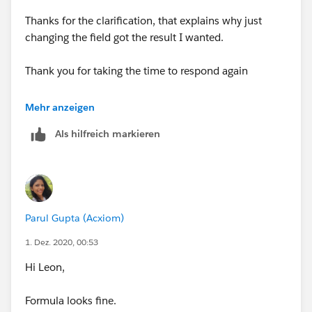
Thanks for the clarification, that explains why just
changing the field got the result I wanted.
Thank you for taking the time to respond again
Have a good day
Mehr anzeigen
Als hilfreich markieren
Leon
Parul Gupta (Acxiom)
1. Dez. 2020, 00:53
Hi Leon,
Formula looks fine.