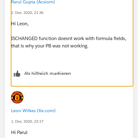
Parul Gupta (Acxiom)
1. Dez. 2020, 21:36
Thank you
Hi Leon,
Leon
ISCHANGED function doesnt work with formula fields,
that is why your PB was not working.
Als hilfreich markieren
Leon Wilkes (Xe.com)
1. Dez. 2020, 23:17
Hi Parul