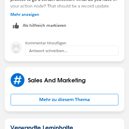
your action node? That should be a record update
)
action.
Mehr anzeigen
Do any of you know why referencing
Als hilfreich markieren
Would you perhaps be able to share a screen shot of
'Opp_Discount_Pct__c' which is datatype 'Formula
your criteria node and your action node?
(Percent)', didn't work?
Kommentar hinzufügen
Leon
Antwort schreiben...
Sales And Marketing
Mehr zu diesem Thema
Verwandte Lerninhalte