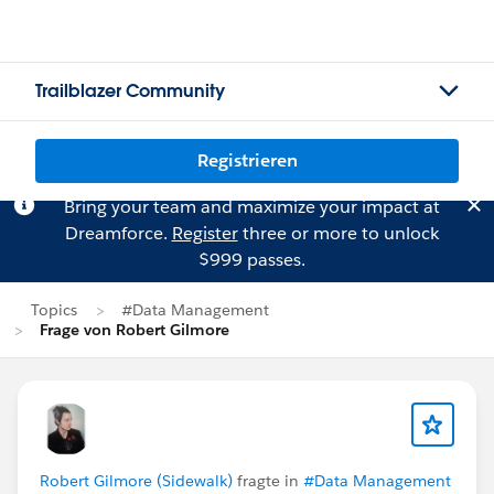
Trailblazer Community
Registrieren
Bring your team and maximize your impact at
Dreamforce.
Register
three or more to unlock
$999 passes.
Topics
#Data Management
Frage von Robert Gilmore
Robert Gilmore (Sidewalk)
fragte in
#Data Management