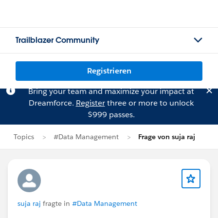
Trailblazer Community
Registrieren
Bring your team and maximize your impact at
Dreamforce.
Register
three or more to unlock
$999 passes.
Topics
#Data Management
Frage von suja raj
suja raj
fragte in
#Data Management