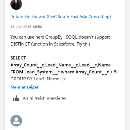
However,This Answers Community is focused on
Pritam Shekhawat (PwC South East Asia Consulting)
configuration and design questions. Programmatic
questions are best submitted to the developer forums
13. Apr. 2016, 05:58
at
You can use here GroupBy . SOQL doesn't support
https://developer.salesforce.com/forums#!/feedtype=
DISTINCT function in Salesforce. Try this
RECENT&criteria=ALLQUESTIONS&
where the forums
and participants are geared toward programming
SELECT
troubleshooting and support.
Array_Count__c,Lead_Name__c,Lead__c,Name
FROM Lead_System__c where Array_Count__c > 5
GROUP BY Lead_Name__c
Mehr anzeigen
Als hilfreich markieren