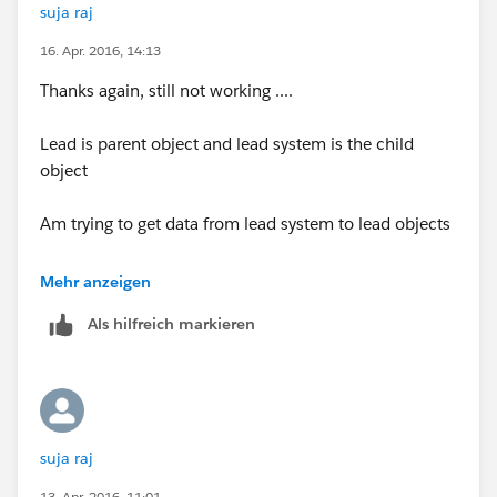
suja raj
16. Apr. 2016, 14:13
Thanks again, still not working ....
Lead is parent object and lead system is the child
object
Am trying to get data from lead system to lead objects
From lead system..I need array count >5 for distinct
Mehr anzeigen
leads
Als hilfreich markieren
please help thanks
suja raj
13. Apr. 2016, 11:01