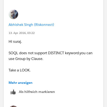
Abhishek Singh (Riskonnect)
13. Apr. 2016, 03:22
Hi suraj.
SOQL does not support DISTINCT keyword.you can
use Group by Clause.
Take a LOOK.
https://developer.salesforce.com/docs/atlas.en-
Mehr anzeigen
us.soql_sosl.meta/soql_sosl/sforce_api_calls_soql_se
Als hilfreich markieren
lect_groupby.htm