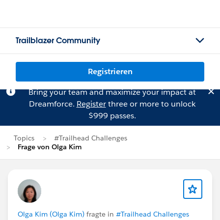
Trailblazer Community
Registrieren
Bring your team and maximize your impact at
Dreamforce.
Register
three or more to unlock
$999 passes.
Topics
#Trailhead Challenges
Frage von Olga Kim
Olga Kim (Olga Kim)
fragte in
#Trailhead Challenges