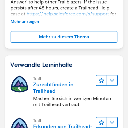
Answer' to help other Trailblazers. If the issue
persists after 48 hours, create a Trailhead Help
case at
https://help.salesforce.com/s/support
for
further assistance.
Mehr anzeigen
Mehr zu diesem Thema
Verwandte Lerninhalte
Trail
Zurechtfinden in
Trailhead
Machen Sie sich in wenigen Minuten
mit Trailhead vertraut.
Trail
Erkunden von Trailhead-