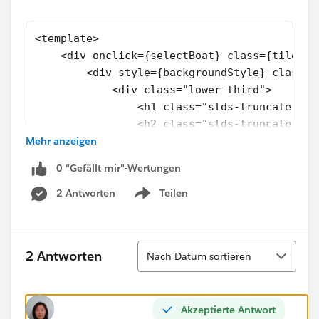
<template>
    <div onclick={selectBoat} class={tileCla
        <div style={backgroundStyle} class="
            <div class="lower-third">
                <h1 class="slds-truncate sld
                <h2 class="slds-truncate sld
Mehr anzeigen
                <div class="slds-text-body_s
                    Price: <lightning-format
0 "Gefällt mir"-Wertungen
                    currency-code="USD" valu
                </div>
2 Antworten
Teilen
Show menu
                <div class="slds-text-body_s
                <div class="slds-text-body_s
            </div>
Sortieren
2 Antworten
Nach Datum sortieren
        </div>
    </div>
</template>
Akzeptierte Antwort