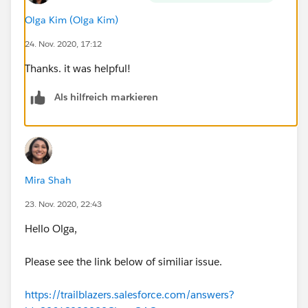
Olga Kim (Olga Kim)
Could you help me to figure out what did I do wrong?
24. Nov. 2020, 17:12
Thank you, in advance.
Thanks. it was helpful!
Olga
Als hilfreich markieren
Mira Shah
23. Nov. 2020, 22:43
Hello Olga,
Please see the link below of similiar issue.
https://trailblazers.salesforce.com/answers?