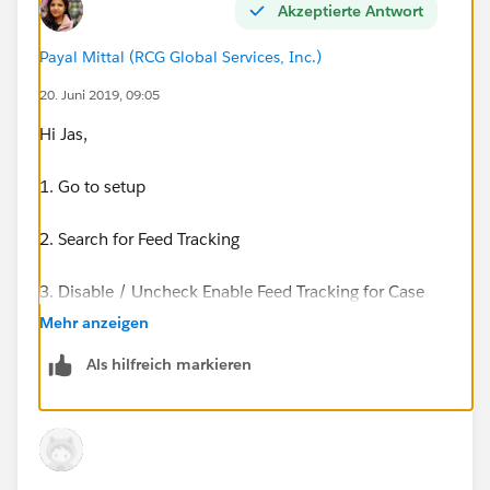
Akzeptierte Antwort
Payal Mittal (RCG Global Services, Inc.)
20. Juni 2019, 09:05
Hi Jas,
1. Go to setup
2. Search for Feed Tracking
3. Disable / Uncheck Enable Feed Tracking for Case
Mehr anzeigen
4. Refresh Case detail, your quick actions will be
Als hilfreich markieren
relocated. But then Chatter will be disabled.