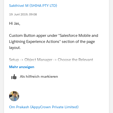
Sakthivel M (SHIHA PTY LTD)
19. Juni 2019, 09:08
Hi Jas,
Custom Button apper under "Salesforce Mobile and
Lightning Experience Actions" section of the page
layout.
Setup -> Object Manager -> Choose the Relevant
Object -> Page Layout -> Edit (and drag and drop the
Mehr anzeigen
custom button) as per Om Prakash suggested
Als hilfreich markieren
Screenshot.
Thanks & Regards,
Sakthivel Madesh
Om Prakash (AppyCrown Private Limited)