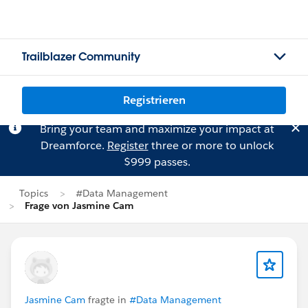
Trailblazer Community
Registrieren
Bring your team and maximize your impact at
Dreamforce.
Register
three or more to unlock
$999 passes.
Topics
#Data Management
Frage von Jasmine Cam
Jasmine Cam
fragte in
#Data Management