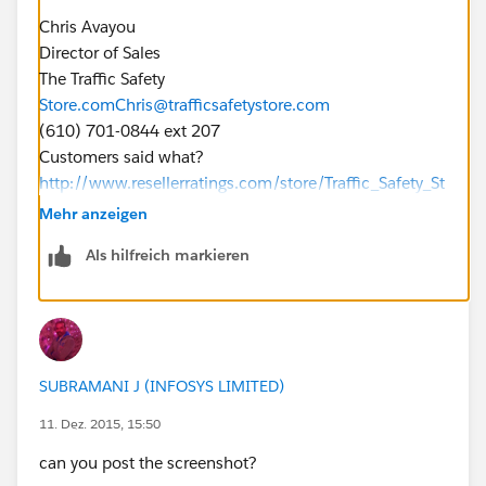
Chris Avayou
Director of Sales
The Traffic Safety
Store.com
Chris@trafficsafetystore.com
(610) 701-0844 ext 207
Customers said what?
http://www.resellerratings.com/store/Traffic_Safety_St
ore
Mehr anzeigen
Als hilfreich markieren
SUBRAMANI J (INFOSYS LIMITED)
11. Dez. 2015, 15:50
can you post the screenshot?