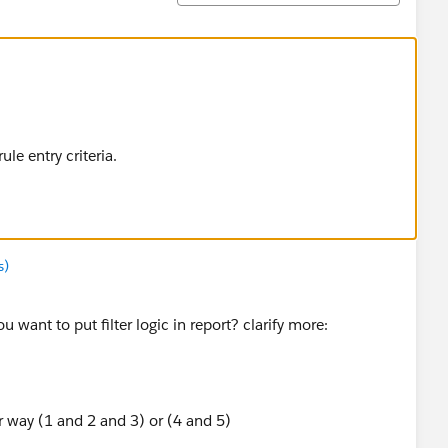
ule entry criteria.
s)
u want to put filter logic in report? clarify more:
r way (1 and 2 and 3) or (4 and 5)