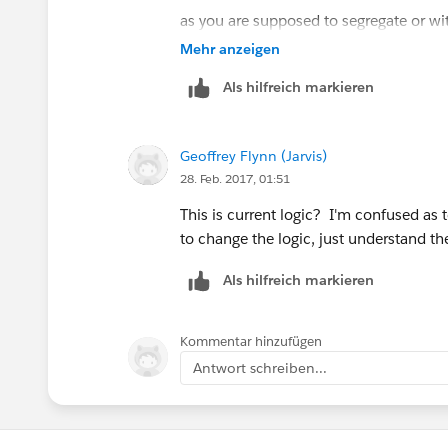
as you are supposed to segregate or w
Mehr anzeigen
2: (1 or 2 or 3) and 4 (as per details gi
Als hilfreich markieren
Geoffrey Flynn (Jarvis)
28. Feb. 2017, 01:51
This is current logic? I'm confused as 
to change the logic, just understand th
Als hilfreich markieren
Kommentar hinzufügen
Antwort schreiben...