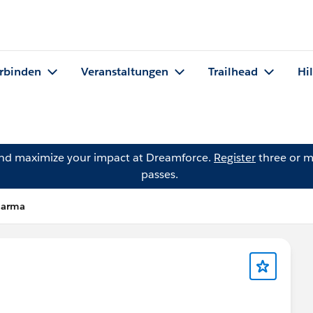
rbinden
Veranstaltungen
Trailhead
Hi
and maximize your impact at Dreamforce.
Register
three or m
passes.
harma