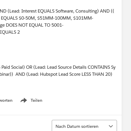
D (Lead: Interest EQUALS Software, Consulting) AND ((
nge EQUALS $0‐50M, $51MM‐100MM, $101MM‐
nge DOES NOT EQUAL TO 5001‐
 EQUALS 2
 Paid Social) OR (Lead: Lead Source Details CONTAINS Sy
binar)) AND (Lead: Hubspot Lead Score LESS THAN 20)
worten
Teilen
Show menu
Sortieren
Nach Datum sortieren