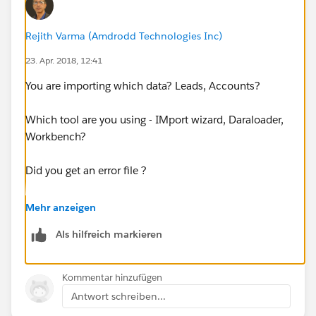
Rejith Varma (Amdrodd Technologies Inc)
23. Apr. 2018, 12:41
You are importing which data? Leads, Accounts?
Which tool are you using - IMport wizard, Daraloader,
Workbench?
Did you get an error file ?
Also, can you share the screenshot ?
Mehr anzeigen
Als hilfreich markieren
Kommentar hinzufügen
Antwort schreiben...