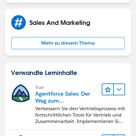
Sales And Marketing
Mehr zu diesem Thema
Verwandte Lerninhalte
Trail
Agentforce Sales: Der
Weg zum
Vertriebsspezialisten
Verbessern Sie den Vertriebsprozess mit
fortschrittlichen Tools für Vertrieb und
Zusammenarbeit. Implementieren Sie
strategische Vertriebsprogramme und
schließen Sie den Lead-zu-Cash-Zyklus