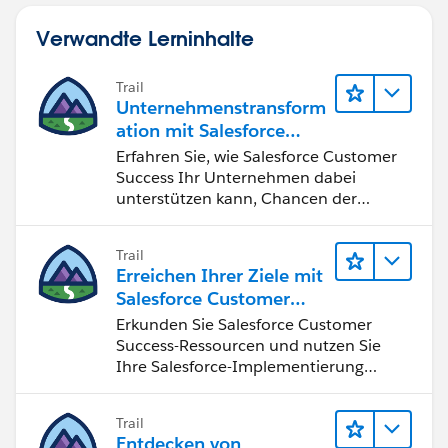
Verwandte Lerninhalte
Trail
Unternehmenstransform
ation mit Salesforce
Customer Success
Erfahren Sie, wie Salesforce Customer
Success Ihr Unternehmen dabei
unterstützen kann, Chancen der
vierten industriellen Revolution zu
nutzen.
Trail
Erreichen Ihrer Ziele mit
Salesforce Customer
Success
Erkunden Sie Salesforce Customer
Success-Ressourcen und nutzen Sie
Ihre Salesforce-Implementierung
optimal.
Trail
Entdecken von