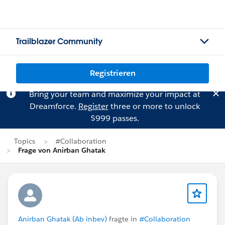
Trailblazer Community
Registrieren
Bring your team and maximize your impact at
Dreamforce.
Register
three or more to unlock
$999 passes.
Topics
#Collaboration
Frage von Anirban Ghatak
Anirban Ghatak (Ab inbev)
fragte in
#Collaboration