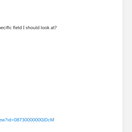
pecific field I should look at?
aView?id=08730000000JDcM