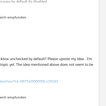
cause by default its disabled.
lfreich empfunden
ckbox unchecked by default? Please upvote my idea - I'm
s topic yet. The idea mentioned above does not seem to be
m/ideaView?id=0873A000000Lo2JQAS
lfreich empfunden