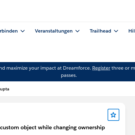
rbinden
Veranstaltungen
Trailhead
Hi
and maximize your impact at Dreamforce.
Register
three or m
passes.
Gupta
a custom object while changing ownership