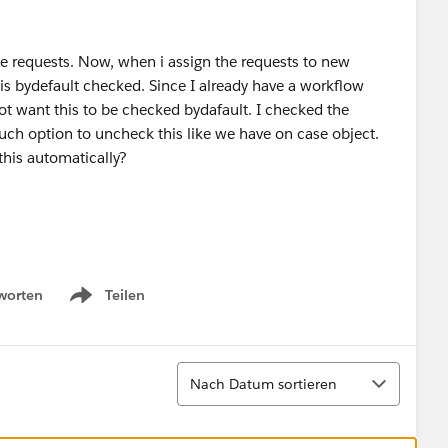
e requests. Now, when i assign the requests to new
is bydefault checked. Since I already have a workflow
not want this to be checked bydafault. I checked the
such option to uncheck this like we have on case object.
his automatically?
worten
Teilen
Show menu
Sortieren
Nach Datum sortieren