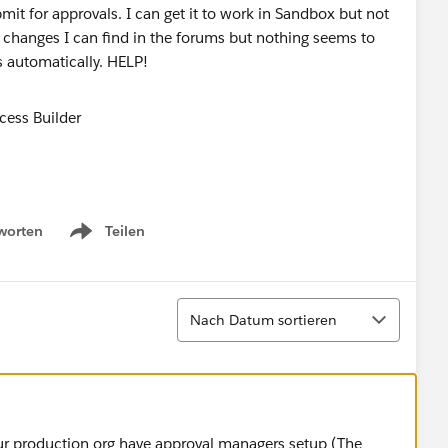
bmit for approvals. I can get it to work in Sandbox but not
changes I can find in the forums but nothing seems to
ts automatically. HELP!
worten
Teilen
Show menu
Sortieren
Nach Datum sortieren
your production org have approval managers setup (The