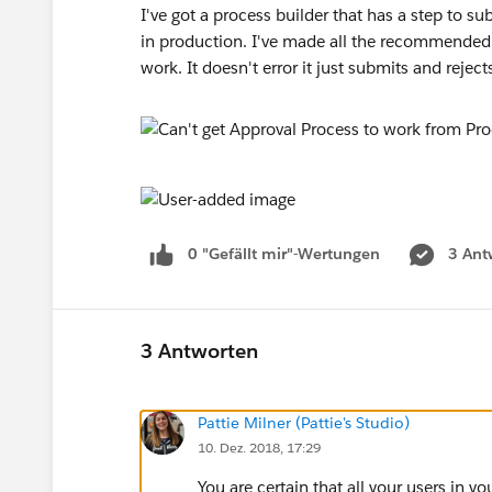
I've got a process builder that has a step to su
in production. I've made all the recommended 
work. It doesn't error it just submits and rejec
0 "Gefällt mir"-Wertungen
3 Ant
3 Antworten
Pattie Milner (Pattie's Studio)
10. Dez. 2018, 17:29
You are certain that all your users in 