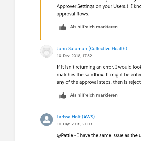
Approver Settings on your Users.) I kno
approval flows.
Als hilfreich markieren
John Salomon (Collective Health)
10. Dez. 2018, 17:32
If it isn't returning an error, I would lo
matches the sandbox. It might be enter
any of the approval steps, then is rejec
Als hilfreich markieren
Larissa Hoit (AWS)
10. Dez. 2018, 21:03
@Pattie - I have the same issue as the 