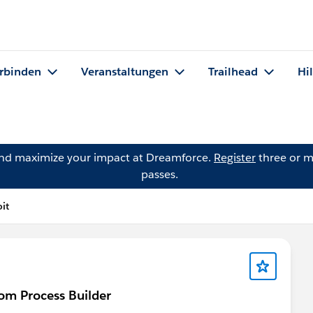
rbinden
Veranstaltungen
Trailhead
Hi
and maximize your impact at Dreamforce.
Register
three or m
passes.
it
rom Process Builder