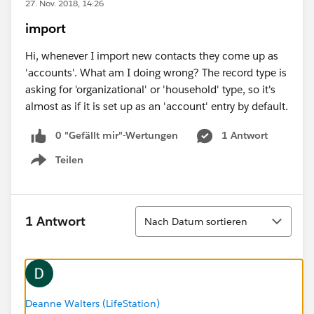
27. Nov. 2018, 14:26
import
Hi, whenever I import new contacts they come up as
'accounts'. What am I doing wrong? The record type is
asking for 'organizational' or 'household' type, so it's
almost as if it is set up as an 'account' entry by default.
0 "Gefällt mir"-Wertungen
1 Antwort
Teilen
Show menu
Sortieren
1 Antwort
Nach Datum sortieren
Deanne Walters (LifeStation)