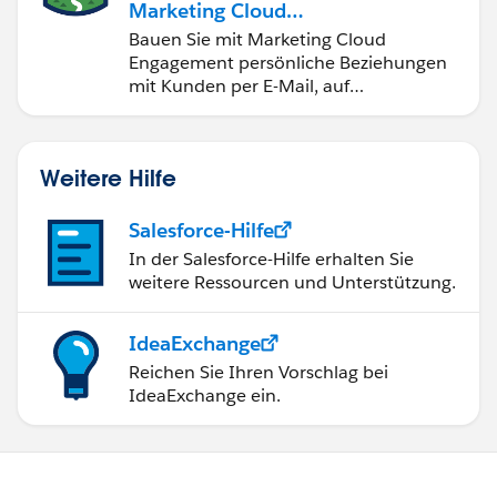
Marketing Cloud
Engagement
Bauen Sie mit Marketing Cloud
Engagement persönliche Beziehungen
mit Kunden per E-Mail, auf
Mobilgeräten, in sozialen Medien, der
Werbung und im Internet auf.
Weitere Hilfe
Salesforce-Hilfe
In der Salesforce-Hilfe erhalten Sie
weitere Ressourcen und Unterstützung.
IdeaExchange
Reichen Sie Ihren Vorschlag bei
IdeaExchange ein.