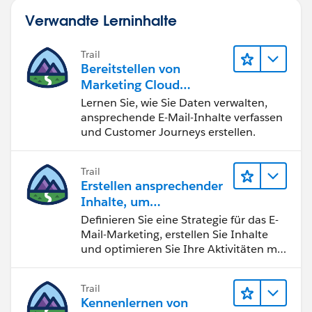
Verwandte Lerninhalte
Trail
Bereitstellen von
Marketing Cloud
Engagement
Lernen Sie, wie Sie Daten verwalten,
ansprechende E-Mail-Inhalte verfassen
und Customer Journeys erstellen.
Trail
Erstellen ansprechender
Inhalte, um
Marketingziele zu
Definieren Sie eine Strategie für das E-
erreichen
Mail-Marketing, erstellen Sie Inhalte
und optimieren Sie Ihre Aktivitäten mit
KI und Analysen.
Trail
Kennenlernen von