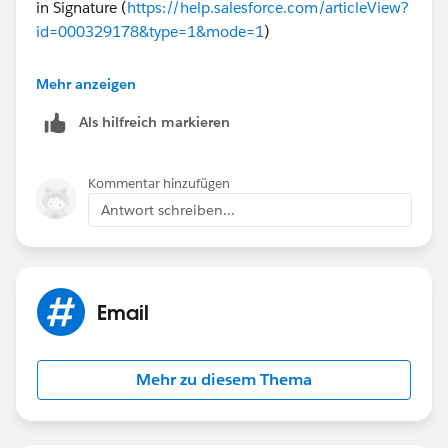
in Signature (
https://help.salesforce.com/articleView?
id=000329178&type=1&mode=1
)
Good luck!
Mehr anzeigen
Als hilfreich markieren
Kommentar hinzufügen
Antwort schreiben...
Email
Mehr zu diesem Thema