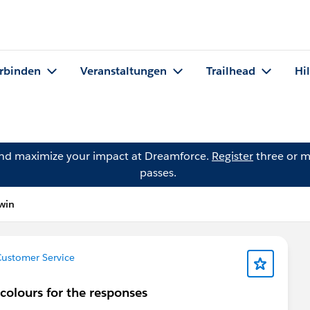
rbinden
Veranstaltungen
Trailhead
Hi
and maximize your impact at Dreamforce.
Register
three or m
passes.
win
ustomer Service
 colours for the responses