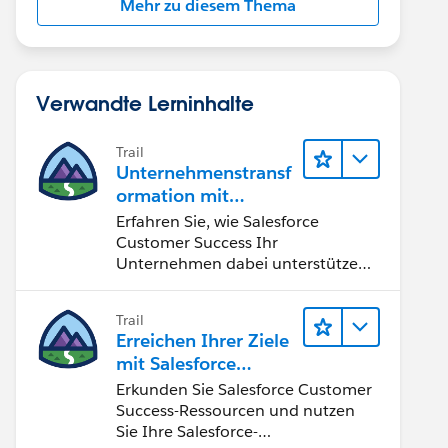
Mehr zu diesem Thema
Verwandte Lerninhalte
Trail
Unternehmenstransf
ormation mit
Salesforce Customer
Erfahren Sie, wie Salesforce
Success
Customer Success Ihr
Unternehmen dabei unterstützen
kann, Chancen der vierten
industriellen Revolution zu nutzen.
Trail
Erreichen Ihrer Ziele
mit Salesforce
Customer Success
Erkunden Sie Salesforce Customer
Success-Ressourcen und nutzen
Sie Ihre Salesforce-