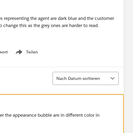
es representing the agent are dark blue and the customer
to change this as the grey ones are harder to read.
wort
Teilen
Show menu
Sortieren
Nach Datum sortieren
r the appearance bubble are in different color in