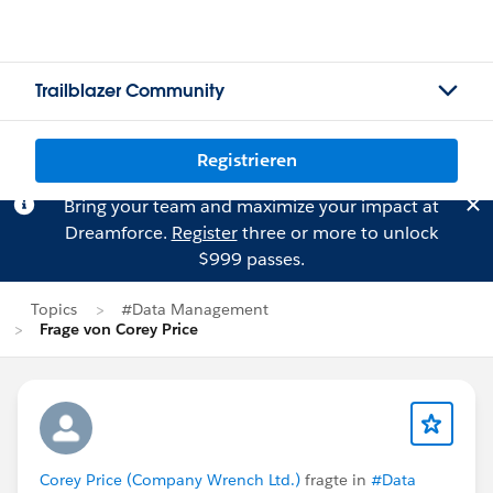
Trailblazer Community
Registrieren
Bring your team and maximize your impact at
Dreamforce.
Register
three or more to unlock
$999 passes.
Topics
#Data Management
Frage von Corey Price
Corey Price (Company Wrench Ltd.)
fragte in
#Data