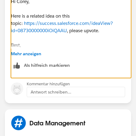
Hi Corey,
Here is a related idea on this
topic:
https://success.salesforce.com/ideaView?
id=08730000000iOiQAAU
, please upvote.
Best,
Mehr anzeigen
Bhavin
Als hilfreich markieren
Kommentar hinzufügen
Antwort schreiben...
Data Management